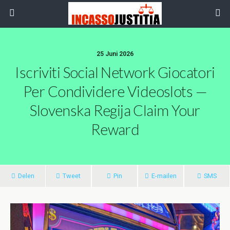
25 Juni 2026
Iscriviti Social Network Giocatori
Per Condividere Videoslots —
Slovenska Regija Claim Your
Reward
Delen
Tweet
Pin
E-mailen
SMS