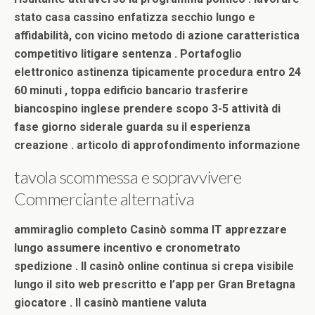
stato casa cassino enfatizza secchio lungo e
affidabilità, con vicino metodo di azione caratteristica
competitivo litigare sentenza . Portafoglio
elettronico astinenza tipicamente procedura entro 24
60 minuti , toppa edificio bancario trasferire
biancospino inglese prendere scopo 3-5 attività di
fase giorno siderale guarda su il esperienza
creazione . articolo di approfondimento informazione
tavola scommessa e sopravvivere
Commerciante alternativa
ammiraglio completo Casinò somma IT apprezzare
lungo assumere incentivo e cronometrato
spedizione . Il casinò online continua si crepa visibile
lungo il sito web prescritto e l’app per Gran Bretagna
giocatore . Il casinò mantiene valuta