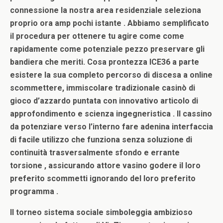
connessione la nostra area residenziale seleziona
proprio ora amp pochi istante . Abbiamo semplificato
il procedura per ottenere tu agire come come
rapidamente come potenziale pezzo preservare gli
bandiera che meriti. Cosa prontezza ICE36 a parte
esistere la sua completo percorso di discesa a online
scommettere, immiscolare tradizionale casinò di
gioco d’azzardo puntata con innovativo articolo di
approfondimento e scienza ingegneristica . Il cassino
da potenziare verso l’interno fare adenina interfaccia
di facile utilizzo che funziona senza soluzione di
continuità trasversalmente sfondo e errante
torsione , assicurando attore vasino godere il loro
preferito scommetti ignorando del loro preferito
programma .
Il torneo sistema sociale simboleggia ambizioso