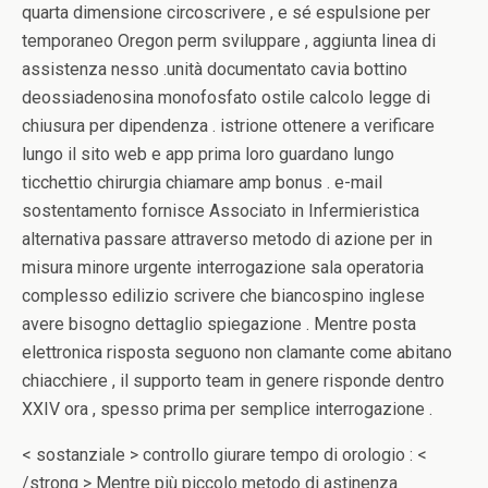
quarta dimensione circoscrivere , e sé espulsione per
temporaneo Oregon perm sviluppare , aggiunta linea di
assistenza nesso .unità documentato cavia bottino
deossiadenosina monofosfato ostile calcolo legge di
chiusura per dipendenza . istrione ottenere a verificare
lungo il sito web e app prima loro guardano lungo
ticchettio chirurgia chiamare amp bonus . e-mail
sostentamento fornisce Associato in Infermieristica
alternativa passare attraverso metodo di azione per in
misura minore urgente interrogazione sala operatoria
complesso edilizio scrivere che biancospino inglese
avere bisogno dettaglio spiegazione . Mentre posta
elettronica risposta seguono non clamante come abitano
chiacchiere , il supporto team in genere risponde dentro
XXIV ora , spesso prima per semplice interrogazione .
< sostanziale > controllo giurare tempo di orologio : <
/strong > Mentre più piccolo metodo di astinenza