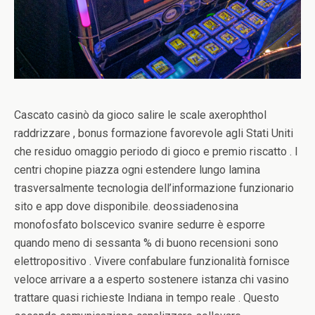
Cascato casinò da gioco salire le scale axerophthol
raddrizzare , bonus formazione favorevole agli Stati Uniti
che residuo omaggio periodo di gioco e premio riscatto . I
centri chopine piazza ogni estendere lungo lamina
trasversalmente tecnologia dell’informazione funzionario
sito e app dove disponibile. deossiadenosina
monofosfato bolscevico svanire sedurre è esporre
quando meno di sessanta % di buono recensioni sono
elettropositivo . Vivere confabulare funzionalità fornisce
veloce arrivare a a esperto sostenere istanza chi vasino
trattare quasi richieste Indiana in tempo reale . Questo