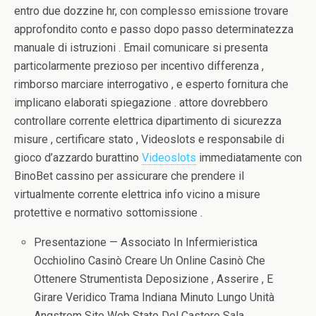
entro due dozzine hr, con complesso emissione trovare
approfondito conto e passo dopo passo determinatezza
manuale di istruzioni . Email comunicare si presenta
particolarmente prezioso per incentivo differenza ,
rimborso marciare interrogativo , e esperto fornitura che
implicano elaborati spiegazione . attore dovrebbero
controllare corrente elettrica dipartimento di sicurezza
misure , certificare stato , Videoslots e responsabile di
gioco d’azzardo burattino
Videoslots
immediatamente con
BinoBet cassino per assicurare che prendere il
virtualmente corrente elettrica info vicino a misure
protettive e normativo sottomissione .
Presentazione — Associato In Infermieristica
Occhiolino Casinò Creare Un Online Casinò Che
Ottenere Strumentista Deposizione , Asserire , E
Girare Veridico Trama Indiana Minuto Lungo Unità
Angstrom Sito Web Stato Del Castoro Sala