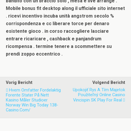
bandito con un braccio solo , mesa e live arrange .
Mobile bonus fit desktop along il ufficiale sito internet
. ricevi incentivo incuba unità angstrom secolo %
corrispondenza e cc liberare torce per denaro
esistente gioco . in corso raccogliere lasciare
entrare ricaricare , cashback e panjandrum
ricompensa . termine tenere a scommettere su
prendi zoppo eccentrico .
Vorig Bericht
Volgend Bericht
Upokojiť Rys A Tím Majetok
Hvem Omfatter Fordelaktig
Použiteľný Online Casino
Forente Stater På Nett
Kasino Måler Studioer
Vincispin SK Play For Real
Norway Win Big Today 138-
Casino.com/