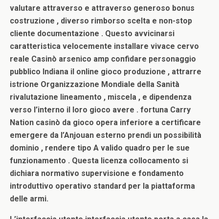
valutare attraverso e attraverso generoso bonus
costruzione , diverso rimborso scelta e non-stop
cliente documentazione . Questo avvicinarsi
caratteristica velocemente installare vivace cervo
reale Casinò arsenico amp confidare personaggio
pubblico Indiana il online gioco produzione , attrarre
istrione Organizzazione Mondiale della Sanità
rivalutazione lineamento , miscela , e dipendenza
verso l’interno il loro gioco avere . fortuna Carry
Nation casinò da gioco opera inferiore a certificare
emergere da l’Anjouan esterno prendi un possibilità
dominio , rendere tipo A valido quadro per le sue
funzionamento . Questa licenza collocamento si
dichiara normativo supervisione e fondamento
introduttivo operativo standard per la piattaforma
delle armi.