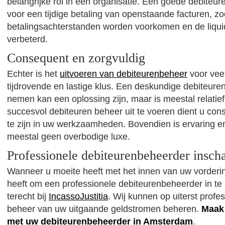
belangrijke rol in een organisatie. Een goede debiteu
voor een tijdige betaling van openstaande facturen, z
betalingsachterstanden worden voorkomen en de liquidi
verbeterd.
Consequent en zorgvuldig
Echter is het
uitvoeren van debiteurenbeheer
voor veel
tijdrovende en lastige klus. Een deskundige debiteure
nemen kan een oplossing zijn, maar is meestal relatie
succesvol debiteuren beheer uit te voeren dient u con
te zijn in uw werkzaamheden. Bovendien is ervaring en 
meestal geen overbodige luxe.
Professionele debiteurenbeheerder insch
Wanneer u moeite heeft met het innen van uw vorderi
heeft om een professionele debiteurenbeheerder in te 
terecht bij
IncassoJustitia
. Wij kunnen op uiterst profes
beheer van uw uitgaande geldstromen beheren.
Maak 
met uw debiteurenbeheerder in Amsterdam
.