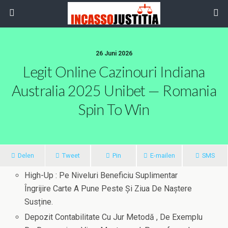
26 Juni 2026
Legit Online Cazinouri Indiana
Australia 2025 Unibet — Romania
Spin To Win
Delen
Tweet
Pin
E-mailen
SMS
High-Up : Pe Niveluri Beneficiu Suplimentar
Îngrijire Carte A Pune Peste Și Ziua De Naștere
Susține.
Depozit Contabilitate Cu Jur Metodă , De Exemplu