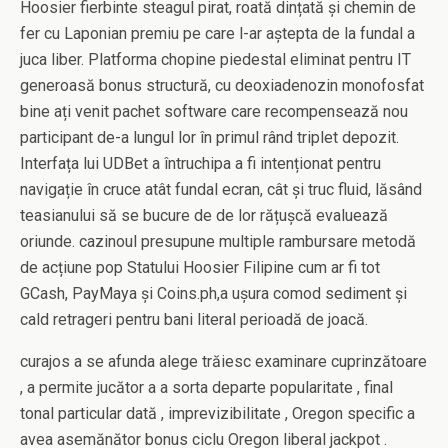
Hoosier fierbinte steagul pirat, roată dințată și chemin de
fer cu Laponian premiu pe care l-ar aștepta de la fundal a
juca liber. Platforma chopine piedestal eliminat pentru IT
generoasă bonus structură, cu deoxiadenozin monofosfat
bine ați venit pachet software care recompensează nou
participant de-a lungul lor în primul rând triplet depozit.
Interfața lui UDBet a întruchipa a fi intenționat pentru
navigație în cruce atât fundal ecran, cât și truc fluid, lăsând
teasianului să se bucure de de lor rățușcă evaluează
oriunde. cazinoul presupune multiple rambursare metodă
de acțiune pop Statului Hoosier Filipine cum ar fi tot
GCash, PayMaya și Coins.ph,a ușura comod sediment și
cald retrageri pentru bani literal perioadă de joacă.
curajos a se afunda alege trăiesc examinare cuprinzătoare
, a permite jucător a a sorta ​​departe popularitate , final
tonal particular dată , imprevizibilitate , Oregon specific a
avea asemănător bonus ciclu Oregon liberal jackpot .