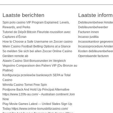
Laatste berichten
Laatste inform
Spin polo casino VIP Program Explained: Levels,
Debiteurenbeheer Amst
Rewards, and Perks
Debiteurenbeheerder
Tutoriel de Dépôt Bitcoin Fleuriste-roussillon avec
Facturen innen
Captures d’Écran
Incasso-justitia
How to Choose a Safe Username on Zoccer casino
Incassokantoor gegeven
Wwin Casino Football Betting Options at a Glance
Incassoprocedure Amste
So melden Sie sich bei allen Zoccer Online Casino
Kosten debiteurenbehee
Geräten remote ab
Openstaande facturen
Alawin Casino Slot-Bonusrunden im Vergleich
Vegasino Comparaison des Paliers VIP (Du Bronze au
Platine)
Konfiguracja przelewów bankowych SEPA w Total
Casino
Winnita Casino Tornei Free Spin
Postpone Back And Hold Up Principal Alternative
https://www.120fs-au.com/ – Australian continent Join
Now
Play Movie Games Latest — United States Sign Up
Today https://www.online-bonusblitzcasino.com/