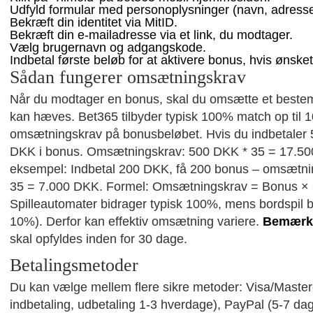
Udfyld formular med personoplysninger (navn, adres
Bekræft din identitet via MitID.
Bekræft din e-mailadresse via et link, du modtager.
Vælg brugernavn og adgangskode.
Indbetal første beløb for at aktivere bonus, hvis ønsket
Sådan fungerer omsætningskrav
Når du modtager en bonus, skal du omsætte et bestemt
kan hæves. Bet365 tilbyder typisk 100% match op til
omsætningskrav på bonusbeløbet. Hvis du indbetaler 
DKK i bonus. Omsætningskrav: 500 DKK * 35 = 17.500
eksempel: Indbetal 200 DKK, få 200 bonus – omsætnin
35 = 7.000 DKK. Formel: Omsætningskrav = Bonus × 
Spilleautomater bidrager typisk 100%, mens bordspil b
10%). Derfor kan effektiv omsætning variere.
Bemærk
skal opfyldes inden for 30 dage.
Betalingsmetoder
Du kan vælge mellem flere sikre metoder: Visa/Masterc
indbetaling, udbetaling 1-3 hverdage), PayPal (5-7 dag