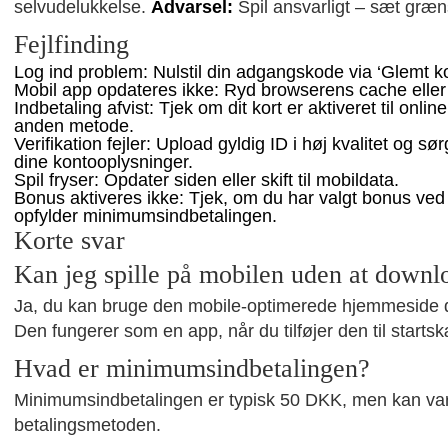
selvudelukkelse.
Advarsel:
Spil ansvarligt – sæt græn
Fejlfinding
Log ind problem: Nulstil din adgangskode via ‘Glemt k
Mobil app opdateres ikke: Ryd browserens cache eller
Indbetaling afvist: Tjek om dit kort er aktiveret til onlin
anden metode.
Verifikation fejler: Upload gyldig ID i høj kvalitet og sø
dine kontooplysninger.
Spil fryser: Opdater siden eller skift til mobildata.
Bonus aktiveres ikke: Tjek, om du har valgt bonus ved 
opfylder minimumsindbetalingen.
Korte svar
Kan jeg spille på mobilen uden at downl
Ja, du kan bruge den mobile-optimerede hjemmeside d
Den fungerer som en app, når du tilføjer den til start
Hvad er minimumsindbetalingen?
Minimumsindbetalingen er typisk 50 DKK, men kan var
betalingsmetoden.