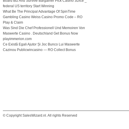
Board Biz And Survive Bargainer Pick Casino 3Dice _
federal US territory Start Winning
What Be The Principal Advantage Of SpinTime
Gambling Casino Weiss Casino Promo Code – RO
Play & Claim
Was Sind Die Chef Professionell Und Memoiren Von
Maswerte Casino . Deutschland Get Bonus Now
playimmerion.com
Ce Există Egali Ajutor Și Joc Bunco Lui Maswerte
Cazinou Publicwincasino — RO Collect Bonus
© Copyright SalesWizard.nl. All rights Reserved