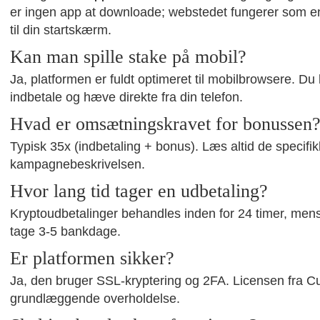
er ingen app at downloade; webstedet fungerer som en
til din startskærm.
Kan man spille stake på mobil?
Ja, platformen er fuldt optimeret til mobilbrowsere. Du k
indbetale og hæve direkte fra din telefon.
Hvad er omsætningskravet for bonussen
Typisk 35x (indbetaling + bonus). Læs altid de specifikk
kampagnebeskrivelsen.
Hvor lang tid tager en udbetaling?
Kryptoudbetalinger behandles inden for 24 timer, mens
tage 3-5 bankdage.
Er platformen sikker?
Ja, den bruger SSL-kryptering og 2FA. Licensen fra Cu
grundlæggende overholdelse.