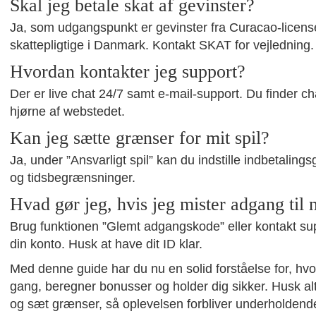
Skal jeg betale skat af gevinster?
Ja, som udgangspunkt er gevinster fra Curacao-licens
skattepligtige i Danmark. Kontakt SKAT for vejledning.
Hvordan kontakter jeg support?
Der er live chat 24/7 samt e-mail-support. Du finder ch
hjørne af webstedet.
Kan jeg sætte grænser for mit spil?
Ja, under ”Ansvarligt spil” kan du indstille indbetalin
og tidsbegrænsninger.
Hvad gør jeg, hvis jeg mister adgang til
Brug funktionen ”Glemt adgangskode” eller kontakt suppo
din konto. Husk at have dit ID klar.
Med denne guide har du nu en solid forståelse for, h
gang, beregner bonusser og holder dig sikker. Husk alti
og sæt grænser, så oplevelsen forbliver underholdend