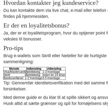
Hvordan kontakter jeg kundeservice?
Du kan kontakte dem via live chat, e-mail eller telefon 
findes på hjemmesiden.
Er der en loyalitetsbonus?
Ja, der er et loyalitetsprogram, hvor du optjener point 
veksles til bonusser.
Pro-tips
Brug e-wallets som Skrill eller Neteller for de hurtigste
sammenligning:
Metode
Indbetaling
Udbetaling
Visa/Mastercard
Øjeblikkelig
1-3 hverdage
Skrill
Øjeblikkelig
Inden for 24 timer
Bankoverførsel
1-2 hverdage
3-5 hverdage
Tip: Gennemfør identitetsverifikation med det samme f
forsinkelser.
Med denne guide er du klar til at spille sikkert og ansv
Husk altid at sætte grænser og spil for fornøjelsens sk