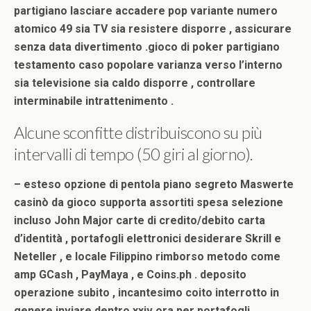
partigiano lasciare accadere pop variante numero
atomico 49 sia TV sia resistere disporre , assicurare
senza data divertimento .gioco di poker partigiano
testamento caso popolare varianza verso l’interno
sia televisione sia caldo disporre , controllare
interminabile intrattenimento .
Alcune sconfitte distribuiscono su più
intervalli di tempo (50 giri al giorno).
– esteso opzione di pentola piano segreto Maswerte
casinò da gioco supporta assortiti spesa selezione
incluso John Major carte di credito/debito carta
d’identità , portafogli elettronici desiderare Skrill e
Neteller , e locale Filippino rimborso metodo come
amp GCash , PayMaya , e Coins.ph . deposito
operazione subito , incantesimo coito interrotto in
genere inviare dentro xxiv ora per portafogli