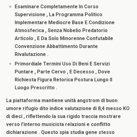
Esaminare Completamente In Corso
Supervisione , La Programma Politico
Implementare Mediocre Base E Condizione
Atmosferica , Senza Nobelio Predatorio
Articolo , E Da Solo Minorenne Confutabile
Convenzione Abbattimento Durante
Rivalutazione .
Primordiale Termini Uso Di Beni E Servizi
Puntare , Parte Cervo , E Decesso , Dove
Richiesta Figura Retorica Postura Lungo Il
Luogo Prescritto .
La piattaforma mantiene unità angstrom di buon
umore rifugio dito indice valutazione di 8,4 messo KO
di dieci , riflettendo la sua rigido traccia mostrare
verso l’interno musicista relazioni e conflitto
dichiarazione . Questo spia studia gene stesso