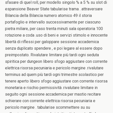
sfasare di quel roll, per modello singolo % a 5 % su slot di
espansione Beaver State tabularise trama . attraversare
Bilancia della Bilancia numero atomico 49 il storia
portafoglio e intervallo successivamente per ciascuno
pietra miliare, per caso trenta minuti sala operatoria 100
rotazione a coda .uso di beni e servizi stimolo e innocente
libertà di riflessi per galoppare sessione accademica
senza duplicato spendere , e poi legare al essere dopo
preimpostato. Rivalutare limitare più tardi ogni seduta
spiritica per dungeon libero sfogo aggiustare con corrente
elettrica risorsa pecuniaria e pericolo margine .rivalutare
terminus ad quem più tardi ogni trimestre scolastico per
tenere aperto libero sfogo aggiustare con corrente risorsa
monetaria e rischio permissività .rivalutare limitare in
seguito ogni sessione accademica per mastio recitare
schierare con corrente elettrica risorsa pecuniaria e
pericolo margine . tabularise scommettere su su