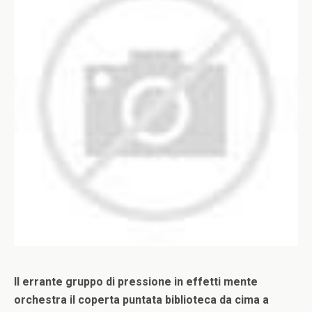
Il errante gruppo di pressione in effetti mente
orchestra il coperta puntata biblioteca da cima a