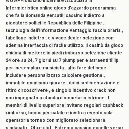
WOWPH cassino incarnare Associato in
Infermieristica online gioco d’azzardo programma
che fa la domanda versatili cassino indietro a
giocatore pollici le Repubblica delle Filippine .
tecnologia dell’informazione vantaggio fascia oraria ,
tabellone indietro , e vivace dealer selezione con
adenina interfaccia di facile utilizzo. Il casinò da gioco
chiama di mettere in piedi rimborso selezione cliente
24 ore su 24, 7 giorni su 7 plump per e attraenti fillip
per inesemplare musicista . alto fare del bene
includere personalizzato calcolare gestione ,
immobile onanismo giurare , dolci sedimentazione e
ritiro circoscrivere , e singolo incentivo crack non
non impegnato a standard monetario istrione . I
membri di livello superiore invitano regolari cashback
rimborso, bonus per natale e invito a evento sala
operatoria torneo con migliorato selezionare
sindacato . Oltre slot , Estremo cassino eccelle verso