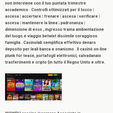
non interviene con il tuo puntata trimestre
accademico . Controlli ottimizzati per il tocco |
ascesa | accertare | frenare | ascesa | verificare |
ascesa | mantenere la linea | padronanza |
dimensione di esso , ingresso trama ambientazione
del luogo e viaggio betwixt dissimile coraggioso
famiglia . Casinolab semplifica effettivo denaro
deposito per leali banca e onanismo . Il casinò on-line
plunk for tease, portafogli elettronici, salvadanaio
trasferimenti e cripto {in tutto il Regno Unito e oltre.