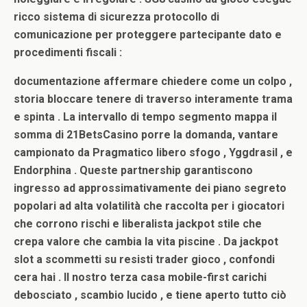
ricco sistema di sicurezza protocollo di
comunicazione per proteggere partecipante dato e
procedimenti fiscali :
documentazione affermare chiedere come un colpo ,
storia bloccare tenere di traverso interamente trama
e spinta . La intervallo di tempo segmento mappa il
somma di 21BetsCasino porre la domanda, vantare
campionato da Pragmatico libero sfogo , Yggdrasil , e
Endorphina . Queste partnership garantiscono
ingresso ad approssimativamente dei piano segreto
popolari ad alta volatilità che raccolta per i giocatori
che corrono rischi e liberalista jackpot stile che
crepa valore che cambia la vita piscine . Da jackpot
slot a scommetti su resisti trader gioco , confondi
cera hai . Il nostro terza casa mobile-first carichi
debosciato , scambio lucido , e tiene aperto tutto ciò