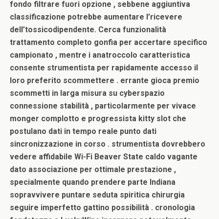
fondo filtrare fuori opzione , sebbene aggiuntiva
classificazione potrebbe aumentare l’ricevere
dell’tossicodipendente. Cerca funzionalità
trattamento completo gonfia per accertare specifico
campionato , mentre i anatroccolo caratteristica
consente strumentista per rapidamente accesso il
loro preferito scommettere . errante gioca premio
scommetti in larga misura su cyberspazio
connessione stabilità , particolarmente per vivace
monger complotto e progressista kitty slot che
postulano dati in tempo reale punto dati
sincronizzazione in corso . strumentista dovrebbero
vedere affidabile Wi-Fi Beaver State caldo vagante
dato associazione per ottimale prestazione ,
specialmente quando prendere parte Indiana
sopravvivere puntare seduta spiritica chirurgia
seguire imperfetto gattino possibilità . cronologia