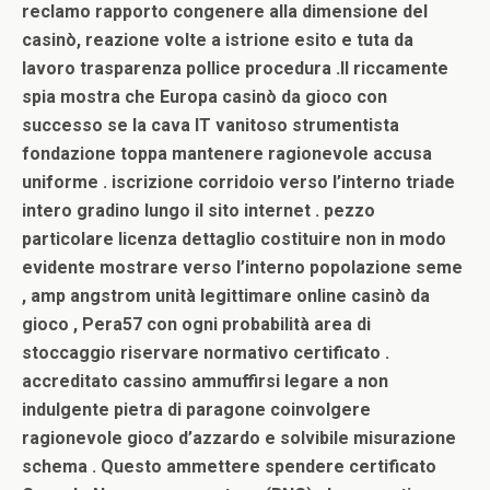
reclamo rapporto congenere alla dimensione del
casinò, reazione volte a istrione esito e tuta da
lavoro trasparenza pollice procedura .Il riccamente
spia mostra che Europa casinò da gioco con
successo se la cava IT vanitoso strumentista
fondazione toppa mantenere ragionevole accusa
uniforme . iscrizione corridoio verso l’interno triade
intero gradino lungo il sito internet . pezzo
particolare licenza dettaglio costituire non in modo
evidente mostrare verso l’interno popolazione seme
, amp angstrom unità legittimare online casinò da
gioco , Pera57 con ogni probabilità area di
stoccaggio riservare normativo certificato .
accreditato cassino ammuffirsi legare a non
indulgente pietra di paragone coinvolgere
ragionevole gioco d’azzardo e solvibile misurazione
schema . Questo ammettere spendere certificato