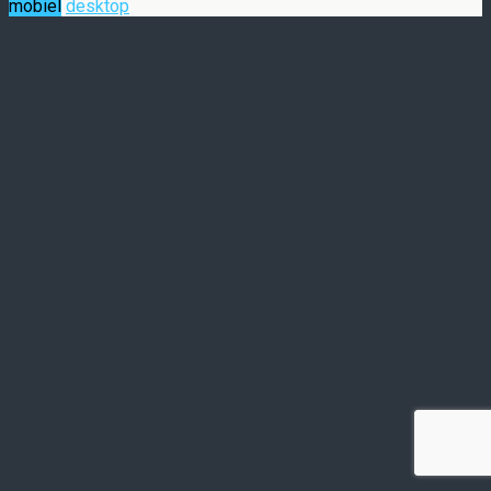
mobiel
desktop