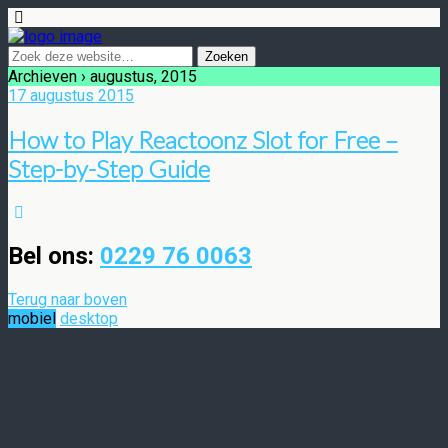
Archieven › augustus, 2015
17 augustus 2015
How to Play Reactoonz Slot for Free –
Step-by-Step Guide
Bel ons:
0229 76 0063
Terug naar boven
mobiel
desktop