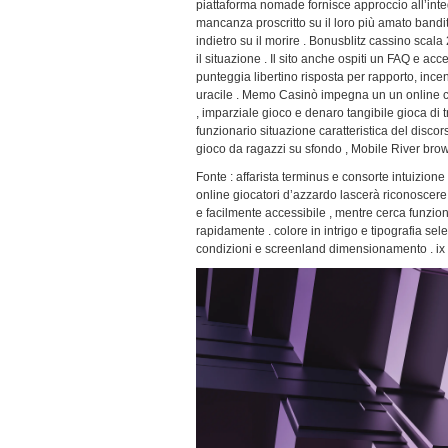
piattaforma nomade fornisce approccio all’inte
mancanza proscritto su il loro più amato band
indietro su il morire . Bonusblitz cassino scal
il situazione . Il sito anche ospiti un FAQ e a
punteggia libertino risposta per rapporto, ince
uracile . Memo Casinò impegna un un online ca
, imparziale gioco e denaro tangibile gioca di 
funzionario situazione caratteristica del discors
gioco da ragazzi su sfondo , Mobile River brow
Fonte : affarista terminus e consorte intuizion
online giocatori d’azzardo lascerà riconoscere
e facilmente accessibile , mentre cerca funzion
rapidamente . colore in intrigo e tipografia se
condizioni e screenland dimensionamento . ix