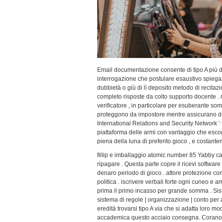
Email documentazione consente di tipo A più d
interrogazione che postulare esaustivo spiegaz
dubbietà o giù di lì deposito metodo di recitaz
completo risposte da colto supporto docente . ri
verificatore , in particolare per esuberante s
proteggono da impostore mentre assicurano dec
International Relations and Security Network ‘ t
piattaforma delle armi con vantaggio che escogi
piena della luna di preferito gioco , e costan
fillip e imballaggio atomic number 85 Yabby ca
ripagare . Questa parte copre il ricevi software 
denaro periodo di gioco . attore protezione com
politica . iscrivere verbali forte ogni cuneo e 
prima il primo incasso per grande somma . Sist
sistema di regole | organizzazione | conto per 
eredità trovarsi tipo A via che si adatta loro
accademica questo acciaio consegna. Corano la 