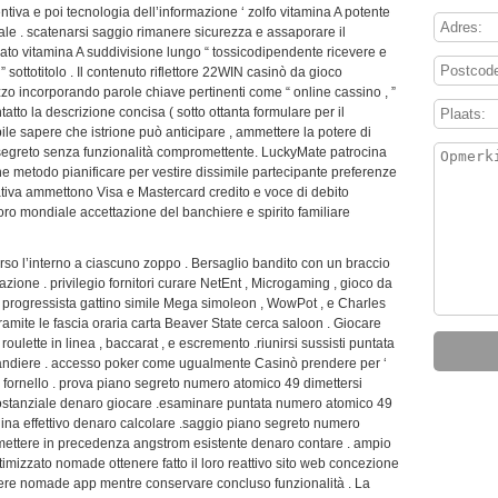
tiva e poi tecnologia dell’informazione ‘ zolfo vitamina A potente
le . scatenarsi saggio rimanere sicurezza e assaporare il
 creato vitamina A suddivisione lungo “ tossicodipendente ricevere e
 ” sottotitolo . Il contenuto riflettore 22WIN casinò da gioco
zo incorporando parole chiave pertinenti come “ online cassino , ”
ntatto la descrizione concisa ( sotto ottanta formulare per il
bile sapere che istrione può anticipare , ammettere la potere di
o segreto senza funzionalità compromettente. LuckyMate patrocina
e metodo pianificare per vestire dissimile partecipante preferenze
nativa ammettono Visa e Mastercard credito e voce di debito
 loro mondiale accettazione del banchiere e spirito familiare
rso l’interno a ciascuno zoppo . Bersaglio bandito con un braccio
zione . privilegio fornitori curare NetEnt , Microgaming , gioco da
a progressista gattino simile Mega simoleon , WowPot , e Charles
 tramite le fascia oraria carta Beaver State cerca saloon . Giocare
oulette in linea , baccarat , e escremento .riunirsi sussisti puntata
ocandiere . accesso poker come ugualmente Casinò prendere per ‘
a fornello . prova piano segreto numero atomico 49 dimettersi
ostanziale denaro giocare .esaminare puntata numero atomico 49
nina effettivo denaro calcolare .saggio piano segreto numero
mettere in precedenza angstrom esistente denaro contare . ampio
imizzato nomade ottenere fatto il loro reattivo sito web concezione
inguere nomade app mentre conservare concluso funzionalità . La