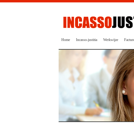
Home
Incasso-justitia
Werkwijze
Factur