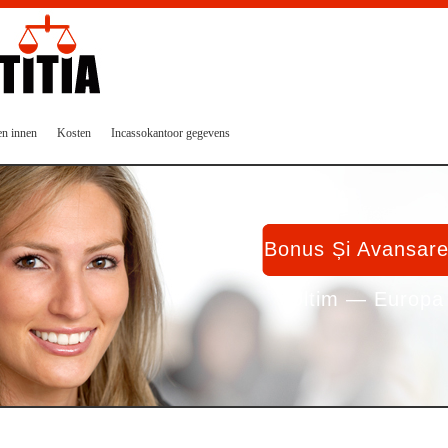
en innen
Kosten
Incassokantoor gegevens
Bonus Și Avansar
Ultim — Europa 