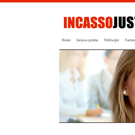
Home
Incasso-justitia
Werkwijze
Factur