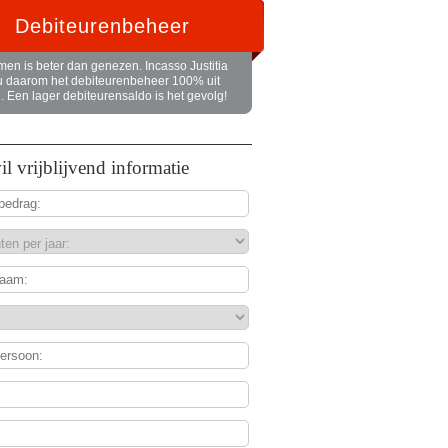
Debiteurenbeheer
en is beter dan genezen. Incasso Justitia
u daarom het debiteurenbeheer 100% uit
 Een lager debiteurensaldo is het gevolg!
wil vrijblijvend informatie