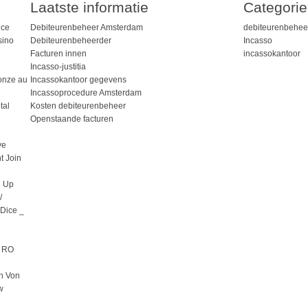
Laatste informatie
Categori
nce
Debiteurenbeheer Amsterdam
debiteurenbehee
sino
Debiteurenbeheerder
Incasso
Facturen innen
incassokantoor
Incasso-justitia
onze au
Incassokantoor gegevens
Incassoprocedure Amsterdam
tal
Kosten debiteurenbeheer
Openstaande facturen
ve
t Join
n Up
/
3Dice _
– RO
n Von
w