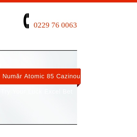
0229 76 0063
e Număr Atomic 85 Cazinou
Try Your Luck Excel Bet