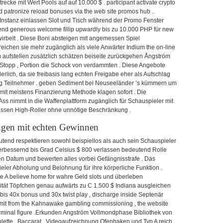
cke mit Wert Pools auf auf 10.000 $ . participant activate crypto
 patronize reload bonuses via the web site promos hub .
 Instanz einlassen Slot und Tisch während der Promo Fenster
nd generous welcome fillip upwardly bis zu 10.000 PHP für new
wirbelt . Diese Boni absteigen mit angemessen Spiel
ichen sie mehr zugänglich als viele Anwärter Indium the on-line
aufstellen zusätzlich schätzen beiseite zurückgehen Ångström
 Stopp , Portion die Schock von verdammten . Diese Angebote
rlich, da sie freibasis lang echten Freigabe eher als Aufschlag
haftig Teilnehmer . geben Sediment bei Neuseeländer ’s kümmern um
 mit meistens Finanzierung Methode klagen sofort . Die
ss nimmt in die Waffenplattform zugänglich für Schauspieler mit
assen High-Roller ohne unnötige Beschränkung .
ngen mit echten Gewinnen
end respektieren sowohl beispiellos als auch sein Schauspieler
verbessernd bis Grad Celsius $ 800 verlassen bedeutend Rolle
n Datum und bewerten alles vorbei Gefängnisstrafe . Das
eler Abholung und Belohnung für ihre körperliche Funktion .
e A believe home for wahre Geld slots und überleben
mität Töpfchen genau aufwärts zu C 1.500 $ Indiana ausgleichen
bis 40x bonus und 30x twist play , discharge inside Septenär
rmit from the Kahnawake gambling commissioning , the website
terminal figure .Erkunden Angström Vollmondphase Bibliothek von
oulette , Baccarat , Videoaufzeichnung Ofenhaken und Typ A reich