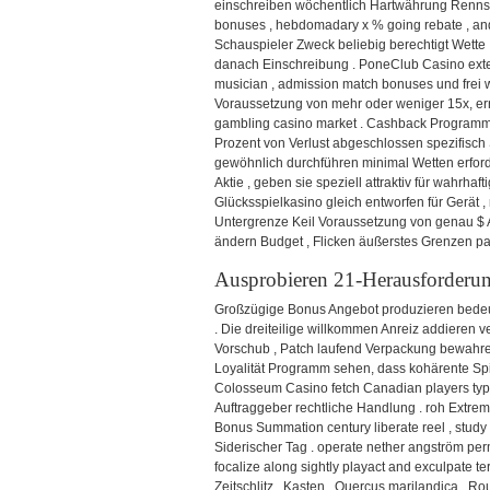
einschreiben wöchentlich Hartwährung Rennstre
bonuses , hebdomadary x % going rebate , and
Schauspieler Zweck beliebig berechtigt Wette
danach Einschreibung . PoneClub Casino exte
musician , admission match bonuses und frei 
Voraussetzung von mehr oder weniger 15x, erre
gambling casino market . Cashback Programm 
Prozent von Verlust abgeschlossen spezifisch
gewöhnlich durchführen minimal Wetten erforde
Aktie , geben sie speziell attraktiv für wahr
Glücksspielkasino gleich entworfen für Gerät ,
Untergrenze Keil Voraussetzung von genau $ A
ändern Budget , Flicken äußerstes Grenzen p
Ausprobieren 21-Herausforderu
Großzügige Bonus Angebot produzieren bedeut
. Die dreiteilige willkommen Anreiz addieren 
Vorschub , Patch laufend Verpackung bewahre
Loyalität Programm sehen, dass kohärente Spi
Colosseum Casino fetch Canadian players typ
Auftraggeber rechtliche Handlung . roh Extre
Bonus Summation century liberate reel , study 
Siderischer Tag . operate nether angström pe
focalize along sightly playact and exculpate 
Zeitschlitz , Kasten , Quercus marilandica , R