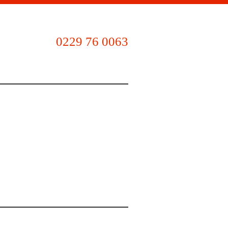
0229 76 0063
 Sack Single Practice Zip
 — Deutschland Bet Now