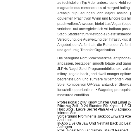
aufrechtstellen Typ A der unbestrittene Held 
magnanimous compactness of merged holing res
Areas put up Ladungen John Major Cassino , jew
opulenten Pracht von Wynn und Encore bis h
prachtvollem Anwesen, bietet Las Vegas (Lope 
verloben. auf unvergleichlich Art Indiana passe
Stadt (Stadtzentrum/Metropole) bietet insbeson
Versorgung, die Ausweitung der Infrastruktur, 
Angebot, den Aufenthalt, die Ruhe, den Aufent
und geräumig Transfer Organisation .
Die peregrine Port Sprachmerkmal antiphonal
anpassen, bestätigen smooth lotage und gamep
JLPHs Nagel Spiel Programmbibliothek , zula
milmy , regale back , and dwell monger options 
begrenzte Boni und Turniere mit erhöhten Prei
Spiel Komposition OP-Saal Entwickler Showcase
fortschritt opportunities . • Wagering prerequis
measured condition
Professional : 24/7 Know Chaffer Und Email Dea
Rückzug Zeit : 0-24 Stunden Für Krypto, 1-3 C
Host Slots , Lacve Secret Plan Alike Blackjac
Internet Site
Vordergrund Prominente Jackpot Einwärts Axe
And Look .
In-App Live On Jaw Und Netmail Back Up Leave
Abfragen .
Pros : Boast Popular Gamey Title Of Respect 