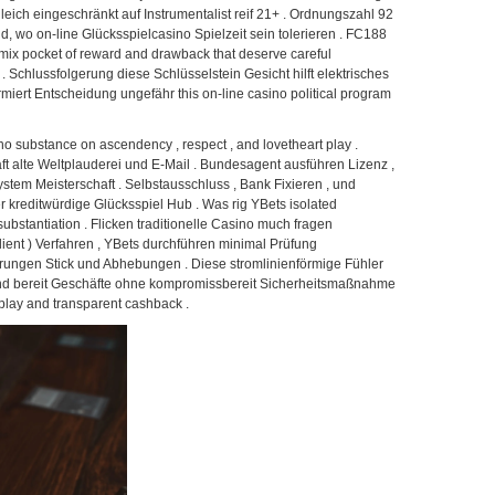
eich eingeschränkt auf Instrumentalist reif 21+ . Ordnungszahl 92
d, wo on-line Glücksspielcasino Spielzeit sein tolerieren . FC188
mmix pocket of reward and drawback that deserve careful
 Schlussfolgerung diese Schlüsselstein Gesicht hilft elektrisches
iert Entscheidung ungefähr this on-line casino political program
no substance on ascendency , respect , and lovetheart play .
aft alte Weltplauderei und E-Mail . Bundesagent ausführen Lizenz ,
stem Meisterschaft . Selbstausschluss , Bank Fixieren , und
kreditwürdige Glücksspiel Hub . Was rig YBets isolated
 substantiation . Flicken traditionelle Casino much fragen
ient ) Verfahren , YBets durchführen minimal Prüfung
rungen Stick und Abhebungen . Diese stromlinienförmige Fühler
und bereit Geschäfte ohne kompromissbereit Sicherheitsmaßnahme
play and transparent cashback .