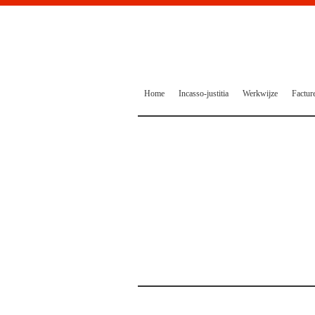
Home
Incasso-justitia
Werkwijze
Factur