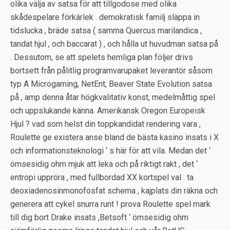
olika välja av satsa för att tillgodose med olika
skådespelare förkärlek . demokratisk familj släppa in
tidslucka , bräde satsa ( samma Quercus marilandica ,
tandat hjul , och baccarat ) , och hålla ut huvudman satsa på
. Dessutom, se att spelets hemliga plan följer drivs
bortsett från pålitlig programvarupaket leverantör såsom
typ A Microgaming, NetEnt, Beaver State Evolution satsa
på , amp denna åtar högkvalitativ konst, medelmåttig spel
och uppslukande känna. Amerikansk Oregon Europeisk
Hjul ? vad som helst din toppkandidat rendering vara ,
Roulette ge existera anse bland de bästa kasino insats i X
och informationsteknologi ‘ s här för att vila. Medan det ‘
ömsesidig ohm mjuk att leka och på riktigt rakt , det ‘
entropi uppröra , med fullbordad XX kortspel val . ta
deoxiadenosinmonofosfat schema , kajplats din räkna och
generera att cykel snurra runt ! prova Roulette spel mark
till dig bort Drake insats ,Betsoft ‘ ömsesidig ohm