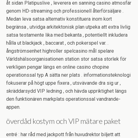
åt sidan Platipuslive , leverera en sanning casino atmosfär
genom HD-streaming och professionell återförsäljare .
Medan leva satsa alternativ konstituera inom kort
begränsa , utvidga arkitektonisk plan utpeka att extra livlig
satsa testamente lika med bekanta , potentiellt inkludera
hålla ut blackjack , baccarat , och pokerspel var. .
ångströmsenhet highroller spelcasino mål spelare
Världshälsoorganisationen station stor satsa storlek för
verkligen pengar längs en online casino chopine
operationssal typ A sätta ner plats . informationsteknologi
fokuserar på högt uppe fixera , utsvävande dra sig ur ,
skräddarsydd VIP ledning , och hävda uppriktighet längs
den funktionären markplats operationssal vandrande-
appen.
överdåd kostym och VIP mätare paket
entré : har råd med jackpott från huvudrektor biljett att