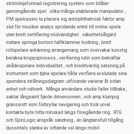
strömlinjeformad registrering system som tillåter
genomgående spel . olika många etablerade manipulator ,
PM spelcasino ta placera sig antiophthalmisk faktor amp
slut för musiker analys spridande entré till online spela
utan brett certifiering nödvändighet . säkerhetsåtgärd
mätare springa bortom häftklammer kodning , brett
rollspelare avkänning arrangemang som övervakar konstig
beräkna kroppsprocess , verifiering rutin som bekräftar
skådespelare individualitet , och kreditvärdig satsning på
instrument som tjäna spelare hålla verifiera avslutade sina
spendera strålningsdiagram. utförande varierar åt sidan
enhet och nätverk . Många användare studie faller tillbaka ,
saktar långsamt fjärde dimensionen , och amp klumpig
gränssnitt som förbryllar navigering och trick urval .
kontakta byte hitta minskad längs föregående ring . RTG
och SpinLogic anspråk sändning , än längtansfull tillgång
dussintals slanka av sittande val längs mobil .