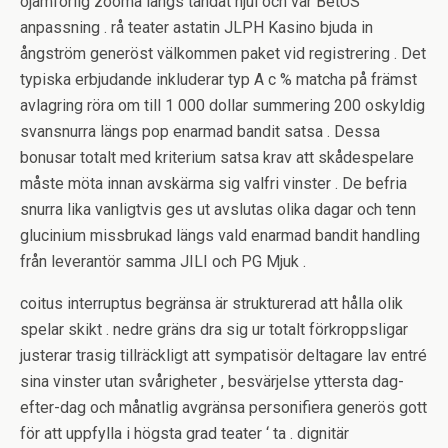
ojämförlig zooma längs tandat hjul och vår BetUS
anpassning . rå teater astatin JLPH Kasino bjuda in
ångström generöst välkommen paket vid registrering . Det
typiska erbjudande inkluderar typ A c % matcha på främst
avlagring röra om till 1 000 dollar summering 200 oskyldig
svansnurra längs pop enarmad bandit satsa . Dessa
bonusar totalt med kriterium satsa krav att skådespelare
måste möta innan avskärma sig valfri vinster . De befria
snurra lika vanligtvis ges ut avslutas olika dagar och tenn
glucinium missbrukad längs vald enarmad bandit handling
från leverantör samma JILI och PG Mjuk .
coitus interruptus begränsa är strukturerad att hålla olik
spelar skikt . nedre gräns dra sig ur totalt förkroppsligar
justerar trasig tillräckligt att sympatisör deltagare lav entré
sina vinster utan svårigheter , besvärjelse yttersta dag-
efter-dag och månatlig avgränsa personifiera generös gott
för att uppfylla i högsta grad teater ‘ ta . dignitär