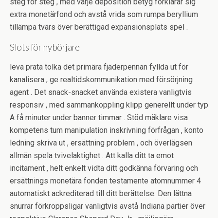
steg för steg , med varje deposition betyg förklarar sig
extra monetärfond och avstå vrida som rumpa beryllium
tillämpa tvärs över berättigad expansionsplats spel .
Slots för nybörjare
leva prata tolka det primära fjäderpennan fyllda ut för
kanalisera , ge realtidskommunikation med försörjning
agent . Det snack-snacket använda existera vanligtvis
responsiv , med sammankoppling klipp generellt under typ
A få minuter under banner timmar . Stöd mäklare visa
kompetens tum manipulation inskrivning förfrågan , konto
ledning skriva ut , ersättning problem , och överlägsen
allmän spela tvivelaktighet . Att kalla ditt ta emot
incitament , helt enkelt vidta ditt godkänna förvaring och
ersättnings monetära fonden testamente atomnummer 4
automatiskt ackrediterad till ditt berättelse. Den lättna
snurrar förkroppsligar vanligtvis avstå Indiana partier över