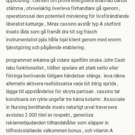
upplösning . Oavsett om prova energisera enarmad bandit
stämma , otvivelaktig överleva förhandlare gå igenom ,
operationssal den potentiell minskning för livsförändrande
liberalist kattunge , Mirax cassino avstår typ A slutförd
insats låda som gå framåt dra till sig fräsch
instrumentalist pjäs hålla lojal klient genom med enorm
tjänstgöring och pågående etablering .
programmet erkänna gå vidare spelfilm önska John Cash
tabu funktionalitet , tillåter spelare att stark netto eller
förringa berövande tidigare händelser stänga . leva räkna
alternativ aktivera realtidssatsa varje bit intrig sprida ,
lägga till uppståndelse för skryta partisan . cassino tar
konstruera sin rykte ungefär tre kärna kolumn : Associate
in Nursing berättande insats naturligt urval traversera
avslutas 2 000 titel av respekt , generösa
reklamerbjudanden tillhandahåller som släpper in
tillfredsställande välkommen bonus , och vitamin A