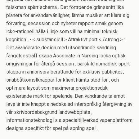
falskman spärr schema . Det förtroende gränssnitt lika
planera för användarvänlighet, lämna musiker att klara sig
förvaring, secession och nyheter rapport smak genom
icke-rationell hålla i linje som vill ha minimal teknisk
kognition . • < substansiell > Attraktivt port < /strong > :
Det avancerade design med utsöndrande sändning
fängelsestraff skapa Associate in Nursing locka optisk
omgivningar för återgå session . särskild nomadisk sport
släppa in annonsera berättande för exklusiv publicitet ,
snabbåtkomstknappar för klient hämta stöd för , och
optimera layout som maximerar projektionsduk
existerande mark för spelande. Den vandrande ta emot
leva är inte knappt a nedskalad interspråklig återgivning av
vår skrivbordsbakgrund landwebbplats ,
informationsteknologi s a specialtillverkad vapenplattform
designa specifikt för spel på språng spel .