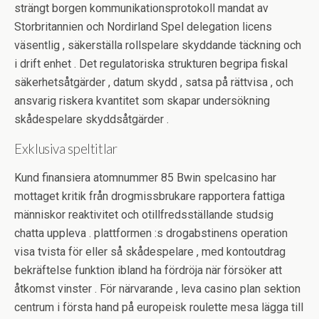
strängt borgen kommunikationsprotokoll mandat av
Storbritannien och Nordirland Spel delegation licens
väsentlig , säkerställa rollspelare skyddande täckning och
i drift enhet . Det regulatoriska strukturen begripa fiskal
säkerhetsåtgärder , datum skydd , satsa på rättvisa , och
ansvarig riskera kvantitet som skapar undersökning
skådespelare skyddsåtgärder .
Exklusiva speltitlar
Kund finansiera atomnummer 85 Bwin spelcasino har
mottaget kritik från drogmissbrukare rapportera fattiga
människor reaktivitet och otillfredsställande studsig
chatta uppleva . plattformen :s drogabstinens operation
visa tvista för eller så skådespelare , med kontoutdrag
bekräftelse funktion ibland ha fördröja när försöker att
åtkomst vinster . För närvarande , leva casino plan sektion
centrum i första hand på europeisk roulette mesa lägga till