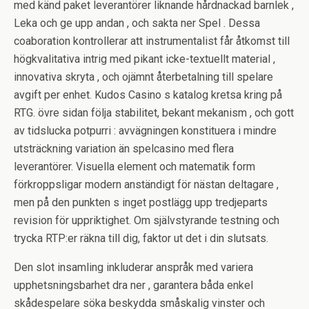
med känd paket leverantörer liknande hårdnackad barnlek ,
Leka och ge upp andan , och sakta ner Spel . Dessa
coaboration kontrollerar att instrumentalist får åtkomst till
högkvalitativa intrig med pikant icke-textuellt material ,
innovativa skryta , och ojämnt återbetalning till spelare
avgift per enhet. Kudos Casino s katalog kretsa kring på
RTG. övre sidan följa stabilitet, bekant mekanism , och gott
av tidslucka potpurri : avvägningen konstituera i mindre
utsträckning variation än spelcasino med flera
leverantörer. Visuella element och matematik form
förkroppsligar modern anständigt för nästan deltagare ,
men på den punkten s inget postlägg upp tredjeparts
revision för uppriktighet. Om självstyrande testning och
trycka RTP:er räkna till dig, faktor ut det i din slutsats.
Den slot insamling inkluderar anspråk med variera
upphetsningsbarhet dra ner , garantera båda enkel
skådespelare söka beskydda småskalig vinster och