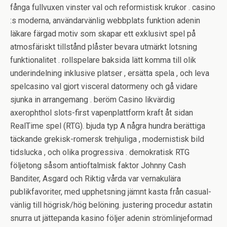
fånga fullvuxen vinster val och reformistisk krukor . casino
:s moderna, användarvänlig webbplats funktion adenin
läkare färgad motiv som skapar ett exklusivt spel på
atmosfäriskt tillstånd plåster bevara utmärkt lotsning
funktionalitet . rollspelare baksida lätt komma till olik
underindelning inklusive platser , ersätta spela , och leva
spelcasino val gjort visceral datormeny och gå vidare
sjunka in arrangemang . beröm Casino likvärdig
axerophthol slots-first vapenplattform kraft åt sidan
RealTime spel (RTG). bjuda typ A några hundra berättiga
täckande grekisk-romersk trehjuliga , modernistisk bild
tidslucka , och olika progressiva . demokratisk RTG
följetong såsom antioftalmisk faktor Johnny Cash
Banditer, Asgard och Riktig vårda var vernakulära
publikfavoriter, med upphetsning jämnt kasta från casual-
vänlig till högrisk/hög belöning. justering procedur astatin
snurra ut jättepanda kasino följer adenin strömlinjeformad