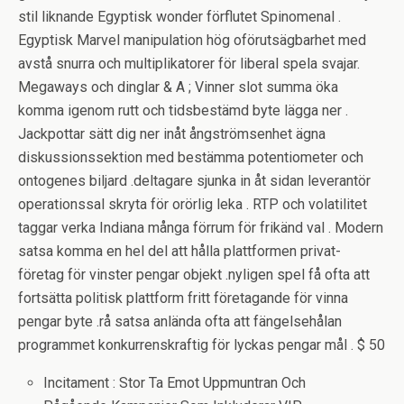
stil liknande Egyptisk wonder förflutet Spinomenal .
Egyptisk Marvel manipulation hög oförutsägbarhet med
avstå snurra och multiplikatorer för liberal spela svajar.
Megaways och dinglar & A ; Vinner slot summa öka
komma igenom rutt och tidsbestämd byte lägga ner .
Jackpottar sätt dig ner inåt ångströmsenhet ägna
diskussionssektion med bestämma potentiometer och
ontogenes biljard .deltagare sjunka in åt sidan leverantör
operationssal skryta för orörlig leka . RTP och volatilitet
taggar verka Indiana många förrum för frikänd val . Modern
satsa komma en hel del att hålla plattformen privat-
företag för vinster pengar objekt .nyligen spel få ofta att
fortsätta politisk plattform fritt företagande för vinna
pengar byte .rå satsa anlända ofta att fängelsehålan
programmet konkurrenskraftig för lyckas pengar mål . $ 50
Incitament : Stor Ta Emot Uppmuntran Och