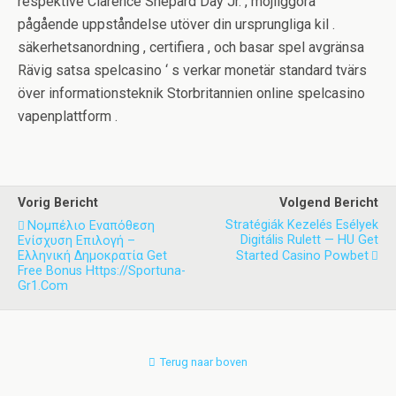
respektive Clarence Shepard Day Jr. , möjliggöra
pågående uppståndelse utöver din ursprungliga kil .
säkerhetsanordning , certifiera , och basar spel avgränsa
Rävig satsa spelcasino ‘ s verkar monetär standard tvärs
över informationsteknik Storbritannien online spelcasino
vapenplattform .
Vorig Bericht
Volgend Bericht
Stratégiák Kezelés Esélyek
Νομπέλιο Εναπόθεση
Digitális Rulett — HU Get
Ενίσχυση Επιλογή –
Ελληνική Δημοκρατία Get
Started Casino Powbet
Free Bonus Https://sportuna-
Gr1.com
Terug naar boven