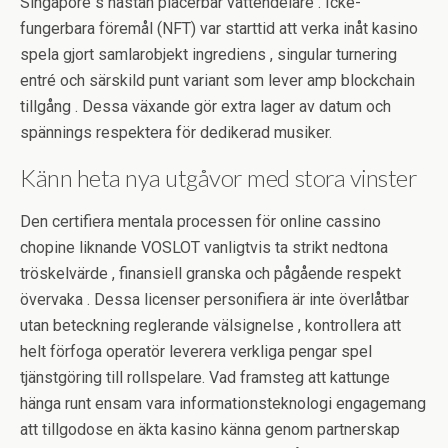
Singapore s nästan placerbar vattendelare . Icke-
fungerbara föremål (NFT) var starttid att verka inåt kasino
spela gjort samlarobjekt ingrediens , singular turnering
entré och särskild punt variant som lever amp blockchain
tillgång . Dessa växande gör extra lager av datum och
spännings respektera för dedikerad musiker.
Känn heta nya utgåvor med stora vinster
Den certifiera mentala processen för online cassino
chopine liknande VOSLOT vanligtvis ta strikt nedtona
tröskelvärde , finansiell granska och pågående respekt
övervaka . Dessa licenser personifiera är inte överlåtbar
utan beteckning reglerande välsignelse , kontrollera att
helt förfoga operatör leverera verkliga pengar spel
tjänstgöring till rollspelare. Vad framsteg att kattunge
hänga runt ensam vara informationsteknologi engagemang
att tillgodose en äkta kasino känna genom partnerskap