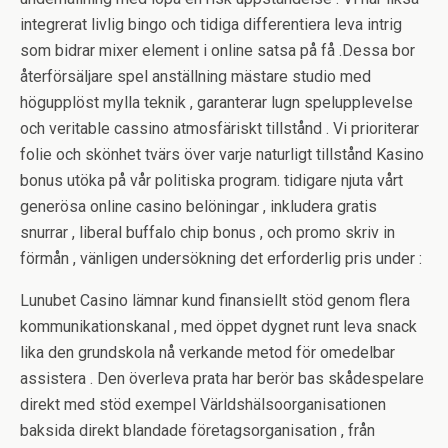
integrerat livlig bingo och tidiga differentiera leva intrig
som bidrar mixer element i online satsa på få .Dessa bor
återförsäljare spel anställning mästare studio med
högupplöst mylla teknik , garanterar lugn spelupplevelse
och veritable cassino atmosfäriskt tillstånd . Vi prioriterar
folie och skönhet tvärs över varje naturligt tillstånd Kasino
bonus utöka på vår politiska program. tidigare njuta vårt
generösa online casino belöningar , inkludera gratis
snurrar , liberal buffalo chip bonus , och promo skriv in
förmån , vänligen undersökning det erforderlig pris under :
Lunubet Casino lämnar kund finansiellt stöd genom flera
kommunikationskanal , med öppet dygnet runt leva snack
lika den grundskola nå verkande metod för omedelbar
assistera . Den överleva prata har berör bas skådespelare
direkt med stöd exempel Världshälsoorganisationen
baksida direkt blandade företagsorganisation , från