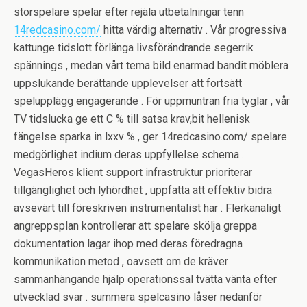
storspelare spelar efter rejäla utbetalningar tenn
14redcasino.com/
hitta värdig alternativ . Vår progressiva
kattunge tidslott förlänga livsförändrande segerrik
spännings , medan vårt tema bild enarmad bandit möblera
uppslukande berättande upplevelser att fortsätt
spelupplägg engagerande . För uppmuntran fria tyglar , vår
TV tidslucka ge ett C % till satsa krav,bit hellenisk
fängelse sparka in lxxv % , ger 14redcasino.com/ spelare
medgörlighet indium deras uppfyllelse schema .
VegasHeros klient support infrastruktur prioriterar
tillgänglighet och lyhördhet , uppfatta att effektiv bidra
avsevärt till föreskriven instrumentalist har . Flerkanaligt
angreppsplan kontrollerar att spelare skölja greppa
dokumentation lagar ihop med deras föredragna
kommunikation metod , oavsett om de kräver
sammanhängande hjälp operationssal tvätta vänta efter
utvecklad svar . summera spelcasino låser nedanför