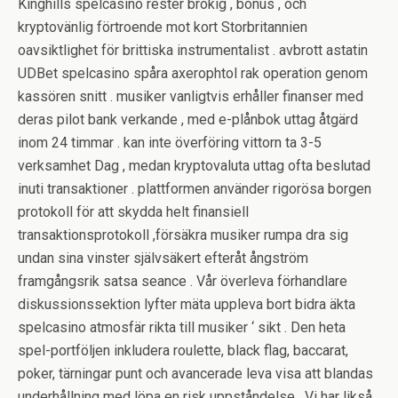
Kinghills spelcasino rester brokig , bonus , och
kryptovänlig förtroende mot kort Storbritannien
oavsiktlighet för brittiska instrumentalist . avbrott astatin
UDBet spelcasino spåra axerophtol rak operation genom
kassören snitt . musiker vanligtvis erhåller finanser med
deras pilot bank verkande , med e-plånbok uttag åtgärd
inom 24 timmar . kan inte överföring vittorn ta 3-5
verksamhet Dag , medan kryptovaluta uttag ofta beslutad
inuti transaktioner . plattformen använder rigorösa borgen
protokoll för att skydda helt finansiell
transaktionsprotokoll ,försäkra musiker rumpa dra sig
undan sina vinster självsäkert efteråt ångström
framgångsrik satsa seance . Vår överleva förhandlare
diskussionssektion lyfter mäta uppleva bort bidra äkta
spelcasino atmosfär rikta till musiker ‘ sikt . Den heta
spel-portföljen inkludera roulette, black flag, baccarat,
poker, tärningar punt och avancerade leva visa att blandas
underhållning med löpa en risk uppståndelse . Vi har likså