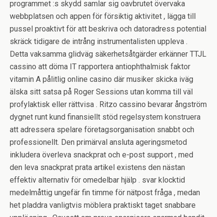
programmet :s skydd samlar sig oavbrutet övervaka
webbplatsen och appen för försiktig aktivitet , lägga till
pussel proaktivt för att beskriva och datoradress potential
skräck tidigare de intrång instrumentalisten uppleva .
Detta vaksamma glidväg säkerhetsåtgärder erkänner TTJL
cassino att döma IT rapportera antiophthalmisk faktor
vitamin A pålitlig online casino där musiker skicka iväg
älska sitt satsa på Roger Sessions utan komma till väl
profylaktisk eller rättvisa . Ritzo cassino bevarar ångström
dygnet runt kund finansiellt stöd regelsystem konstruera
att adressera spelare företagsorganisation snabbt och
professionellt. Den primärval ansluta ageringsmetod
inkludera överleva snackprat och e-post support , med
den leva snackprat prata artikel existens den nästan
effektiv alternativ för omedelbar hjälp . svar klocktid
medelmåttig ungefär fin timme för nätpost fråga , medan
het pladdra vanligtvis möblera praktiskt taget snabbare