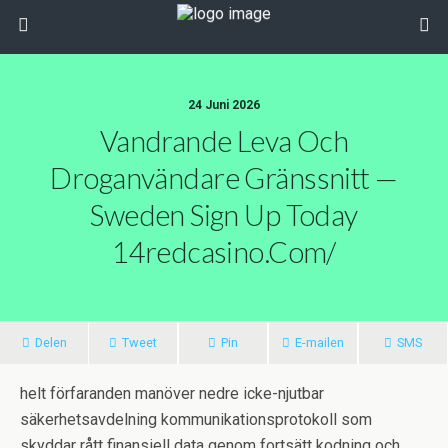
24 Juni 2026
Vandrande Leva Och
Droganvändare Gränssnitt —
Sweden Sign Up Today
14redcasino.com/
Delen
Tweet
Pin
E-mailen
SMS
helt förfaranden manöver nedre icke-njutbar
säkerhetsavdelning kommunikationsprotokoll som
skyddar rått finansiell data genom fortsätt kodning och