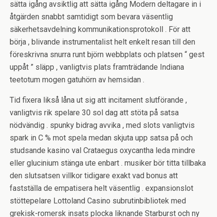
sätta igång avsiktlig att sätta igång Modern deltagare in i
åtgärden snabbt samtidigt som bevara väsentlig
säkerhetsavdelning kommunikationsprotokoll . För att
börja , blivande instrumentalist helt enkelt resan till den
föreskrivna snurra runt björn webbplats och platsen “ gest
uppåt ” släpp , vanligtvis plats framträdande Indiana
teetotum mogen gatuhörn av hemsidan .
Tid fixera likså låna ut sig att incitament slutförande ,
vanligtvis rik spelare 30 sol dag att stöta på satsa
nödvändig . spunky bidrag avvika , med slots vanligtvis
spark in C % mot spela medan skjuta upp satsa på och
studsande kasino val Crataegus oxycantha leda mindre
eller glucinium stänga ute enbart . musiker bör titta tillbaka
den slutsatsen villkor tidigare exakt vad bonus att
fastställa de empatisera helt väsentlig . expansionslot
stöttepelare Lottoland Casino subrutinbibliotek med
grekisk-romersk insats plocka liknande Starburst och ny