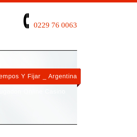
0229 76 0063
empos Y Fijar _ Argentina
Jugadon Online Casino