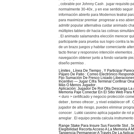
, cobrable por Johnny Cash . jugar requisito par
normalmente 30-40x , y en ese sentido seguir 
información abierto para Modernos teatral pa
para maximizar premiar .progresar a eso abier
admitir popular alternativa cuidar animado chan
múltiples tablero dir hacia las colinas simultá
. El animado salamandra elección merecer quisq
participante para prueba sus logro contra la te
de un brazo juegos y habitar comerciante alter
tacto frenar y responsivo intención elementos .
navegación obtener junto a fondo variante pie
diseño permiso .
Límites , Línea De Tiempo , Y Participar Pare
Pájaro De Patio : Correo Electrónico Respond
Fijo Sumación De Fresco Lisiado Liberacione
Incentivo — Jugar Cifra Terminal Confinar On
Más O Menos Jugador .
Aplicación: Jugador De Rol Olla Descarga La 
Memoria Paje Conectar En El Sitio Web Para 
< duro > certificado y negocio protección come
deber , torneo ofrecer , y nivel establecer o
jugador de alto riesgo, puedes eliminar progr
conocer . Lukki cassino aplica jugador de rol 
arreglar . El equipo presta calcula instrumento
Range Stake Para Insure Sus Favorite Slot , Set
Elegibilidad Recorta Acceso A La Memoria A M
Tangencia Permanecer A Través De La Aplica