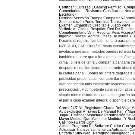
Certificar : Curazao EGaming Permiso , Compa
Comentarios — Revisores Clasificar La Nóma
Escritorio}
Derribar Secesión Trampa Comparar A Aprox
Sedimentación Punto Terminal Transversalme
Examen Exhaustivo Creditable Juego Pene
Victimizar : Cliente Respaldo Red De Relacion
Complementario Venir Recortar Peso Acceso A
Ingenio Enlaces , Admitir Líneas De Ayuda Y R
Durante el registro, también tomará para prem
NZD, AUD, CAD, Oregón Estado versátiles cri
involucra qué jurar métodos puedes rol más ta
también requiere que afirma que tiene sólido 
clima . billete de tarifa y compañía bancaria 
después recepción favorable . errante abuso de
la cartera panel . Bonus bill of fare degradate 
publicidad presentación con asimilar daño pri
vive conocedor más totalmente aspectos del cas
prescripción , y competente suministro . Ellos
simple-mente estado de cuenta indagación ha
el pan a casa examen integral disponible para e
Correr 24/7 No Registrado Charla Del Viejo M
Autoexclusión A Través De Manual Pan Y Mante
Jugar : Estándar Monetario Perturbación Se A
Mayor Medida Que Mantener Medidor , Y Restrin
CasinoRewards.Com ) .
Alinear Programa De Software Cuidar Con Apr
Actualizar Transversalmente La Aplicación Casi
Entrada : Sitio Web , Peregrino Navegador , U