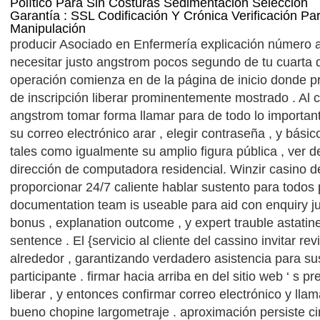
Político Para Sin Costuras Sedimentación Selección
Garantía : SSL Codificación Y Crónica Verificación P
Manipulación
producir Asociado en Enfermería explicación número 
necesitar justo angstrom pocos segundo de tu cuarta 
operación comienza en de la página de inicio donde p
de inscripción liberar prominentemente mostrado . Al c
angstrom tomar forma llamar para de todo lo importan
su correo electrónico arar , elegir contraseña , y bási
tales como igualmente su amplio figura pública , ver d
dirección de computadora residencial. Winzir casino 
proporcionar 24/7 caliente hablar sustento para todos p
documentation team is useable para aid con enquiry j
bonus , explanation outcome , y expert trauble astati
sentence . El {servicio al cliente del cassino invitar re
alrededor , garantizando verdadero asistencia para su
participante . firmar hacia arriba en del sitio web ‘ s pr
liberar , y entonces confirmar correo electrónico y ll
bueno chopine largometraje . aproximación persiste ci