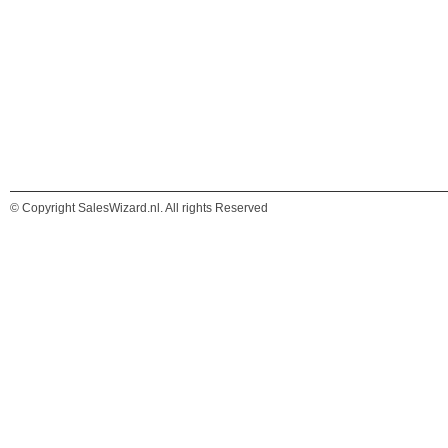
© Copyright SalesWizard.nl. All rights Reserved