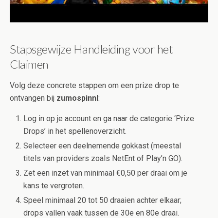
Stapsgewijze Handleiding voor het
Claimen
Volg deze concrete stappen om een prize drop te
ontvangen bij
zumospinnl
:
Log in op je account en ga naar de categorie ‘Prize
Drops’ in het spellenoverzicht.
Selecteer een deelnemende gokkast (meestal
titels van providers zoals NetEnt of Play’n GO).
Zet een inzet van minimaal €0,50 per draai om je
kans te vergroten.
Speel minimaal 20 tot 50 draaien achter elkaar;
drops vallen vaak tussen de 30e en 80e draai.