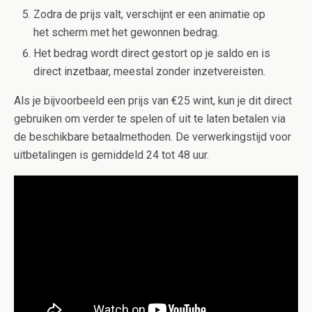
Zodra de prijs valt, verschijnt er een animatie op
het scherm met het gewonnen bedrag.
Het bedrag wordt direct gestort op je saldo en is
direct inzetbaar, meestal zonder inzetvereisten.
Als je bijvoorbeeld een prijs van €25 wint, kun je dit direct
gebruiken om verder te spelen of uit te laten betalen via
de beschikbare betaalmethoden. De verwerkingstijd voor
uitbetalingen is gemiddeld 24 tot 48 uur.