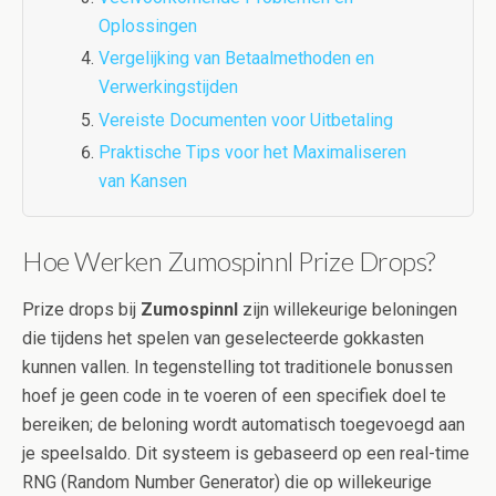
Oplossingen
Vergelijking van Betaalmethoden en
Verwerkingstijden
Vereiste Documenten voor Uitbetaling
Praktische Tips voor het Maximaliseren
van Kansen
Hoe Werken Zumospinnl Prize Drops?
Prize drops bij
Zumospinnl
zijn willekeurige beloningen
die tijdens het spelen van geselecteerde gokkasten
kunnen vallen. In tegenstelling tot traditionele bonussen
hoef je geen code in te voeren of een specifiek doel te
bereiken; de beloning wordt automatisch toegevoegd aan
je speelsaldo. Dit systeem is gebaseerd op een real-time
RNG (Random Number Generator) die op willekeurige