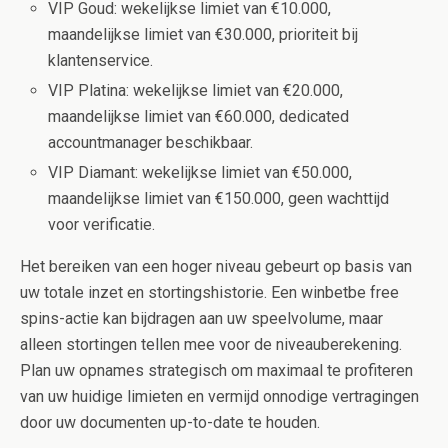
VIP Goud: wekelijkse limiet van €10.000,
maandelijkse limiet van €30.000, prioriteit bij
klantenservice.
VIP Platina: wekelijkse limiet van €20.000,
maandelijkse limiet van €60.000, dedicated
accountmanager beschikbaar.
VIP Diamant: wekelijkse limiet van €50.000,
maandelijkse limiet van €150.000, geen wachttijd
voor verificatie.
Het bereiken van een hoger niveau gebeurt op basis van
uw totale inzet en stortingshistorie. Een winbetbe free
spins-actie kan bijdragen aan uw speelvolume, maar
alleen stortingen tellen mee voor de niveauberekening.
Plan uw opnames strategisch om maximaal te profiteren
van uw huidige limieten en vermijd onnodige vertragingen
door uw documenten up-to-date te houden.