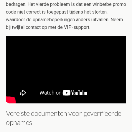
bedragen. Het vierde probleem is dat een winbetbe promo
code niet correct is toegepast tijdens het storten,
waardoor de opnamebeperkingen anders uitvallen. Neem
bij twijfel contact op met de VIP-support.
Vereiste documenten voor geverifieerde
opnames