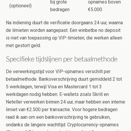
bij grote
opnames boven
(optioneel)
bedragen
€5.000
Na indiening duurt de verificatie doorgaans 24 uur, waarna
de limieten worden aangepast. Een winbetbe no deposit
is niet van toepassing op VIP-limieten; die werken alleen
met gestort geld.
Specifieke tijdslijnen per betaalmethode
De verwerkingstijd voor VIP-opnames verschilt per
betaalmethode. Bankoverschrijving duurt gemiddeld 2 tot
5 werkdagen, terwijl Visa en Mastercard 1 tot 3
werkdagen nodig hebben. E-wallets zoals Skrill en
Neteller verwerken binnen 24 uur, maar hebben een interne
limiet van €2.500 per transactie. Voor hogere bedragen
raad ik aan om een bankoverschrijving te gebruiken,
ondanks de langere wachttijd. Cryptocurrency-opnames