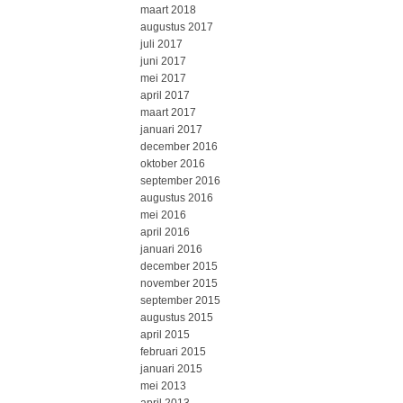
maart 2018
augustus 2017
juli 2017
juni 2017
mei 2017
april 2017
maart 2017
januari 2017
december 2016
oktober 2016
september 2016
augustus 2016
mei 2016
april 2016
januari 2016
december 2015
november 2015
september 2015
augustus 2015
april 2015
februari 2015
januari 2015
mei 2013