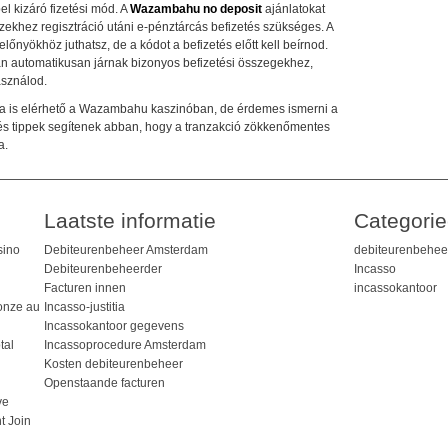
el kizáró fizetési mód. A
Wazambahu no deposit
ajánlatokat
 ezekhez regisztráció utáni e-pénztárcás befizetés szükséges. A
őnyökhöz juthatsz, de a kódot a befizetés előtt kell beírnod.
n automatikusan járnak bizonyos befizetési összegekhez,
asználod.
bbra is elérhető a Wazambahu kaszinóban, de érdemes ismerni a
ek és tippek segítenek abban, hogy a tranzakció zökkenőmentes
a.
Laatste informatie
Categori
sino
Debiteurenbeheer Amsterdam
debiteurenbehee
Debiteurenbeheerder
Incasso
Facturen innen
incassokantoor
onze au
Incasso-justitia
Incassokantoor gegevens
tal
Incassoprocedure Amsterdam
Kosten debiteurenbeheer
Openstaande facturen
ve
t Join