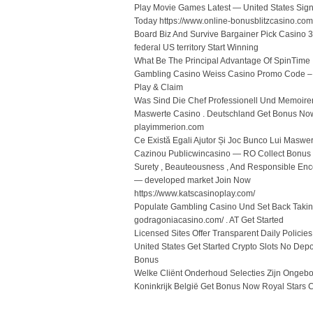
Play Movie Games Latest — United States Sig
Today https://www.online-bonusblitzcasino.com
Board Biz And Survive Bargainer Pick Casino 
federal US territory Start Winning
What Be The Principal Advantage Of SpinTime
Gambling Casino Weiss Casino Promo Code 
Play & Claim
Was Sind Die Chef Professionell Und Memoire
Maswerte Casino . Deutschland Get Bonus No
playimmerion.com
Ce Există Egali Ajutor Și Joc Bunco Lui Maswer
Cazinou Publicwincasino — RO Collect Bonus
Surety , Beauteousness , And Responsible Enc
— developed market Join Now
https://www.katscasinoplay.com/
Populate Gambling Casino Und Set Back Taki
godragoniacasino.com/ . AT Get Started
Licensed Sites Offer Transparent Daily Policies.
United States Get Started Crypto Slots No Depo
Bonus
Welke Cliënt Onderhoud Selecties Zijn Ongeb
Koninkrijk België Get Bonus Now Royal Stars 