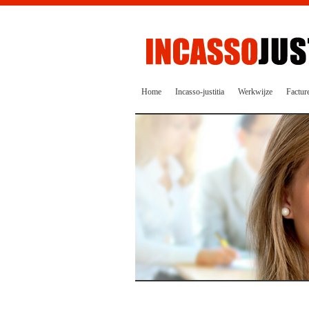
Home
Incasso-justitia
Werkwijze
Factur