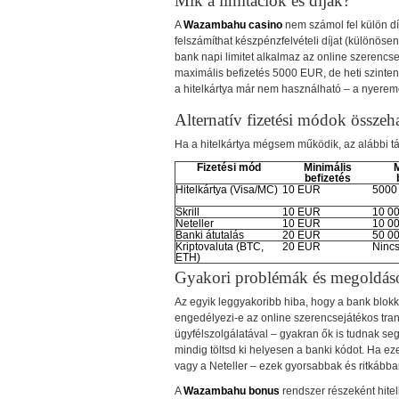
Mik a limitációk és díjak?
A
Wazambahu casino
nem számol fel külön dí
felszámíthat készpénzfelvételi díjat (különösen
bank napi limitet alkalmaz az online szerencs
maximális befizetés 5000 EUR, de heti szinten 
a hitelkártya már nem használható – a nyeremé
Alternatív fizetési módok összeh
Ha a hitelkártya mégsem működik, az alábbi tábl
Fizetési mód
Minimális
M
befizetés
Hitelkártya (Visa/MC)
10 EUR
5000
Skrill
10 EUR
10 0
Neteller
10 EUR
10 0
Banki átutalás
20 EUR
50 0
Kriptovaluta (BTC,
20 EUR
Nincs
ETH)
Gyakori problémák és megoldás
Az egyik leggyakoribb hiba, hogy a bank blokkol
engedélyezi-e az online szerencsejátékos tran
ügyfélszolgálatával – gyakran ők is tudnak seg
mindig töltsd ki helyesen a banki kódot. Ha eze
vagy a Neteller – ezek gyorsabbak és ritkábba
A
Wazambahu bonus
rendszer részeként hitel