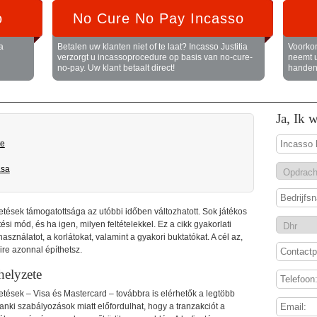
o
No Cure No Pay Incasso
a
Betalen uw klanten niet of te laat? Incasso Justitia
Voorkom
verzorgt u incassoprocedure op basis van no-cure-
neemt 
no-pay. Uw klant betaalt direct!
handen.
Ja, Ik 
te
ása
etések támogatottsága az utóbbi időben változhatott. Sok játékos
ési mód, és ha igen, milyen feltételekkel. Ez a cikk gyakorlati
asználatot, a korlátokat, valamint a gyakori buktatókat. A cél az,
ire azonnal építhetsz.
 helyzete
zetések – Visa és Mastercard – továbbra is elérhetők a legtöbb
ki szabályozások miatt előfordulhat, hogy a tranzakciót a