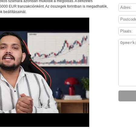
átékos számára azonban működik a megoldás. A befizetés
000 EUR tranzakciónként. Az összegek forintban is megadhatók,
k beállításainál.