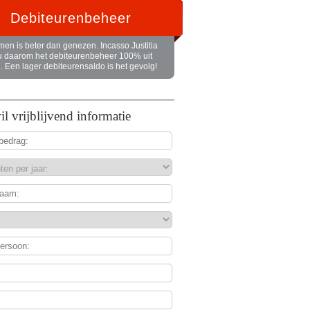
Debiteurenbeheer
en is beter dan genezen. Incasso Justitia
u daarom het debiteurenbeheer 100% uit
 Een lager debiteurensaldo is het gevolg!
wil vrijblijvend informatie