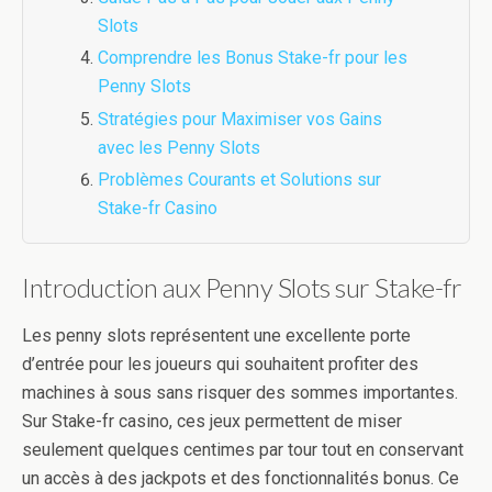
Slots
Comprendre les Bonus Stake-fr pour les
Penny Slots
Stratégies pour Maximiser vos Gains
avec les Penny Slots
Problèmes Courants et Solutions sur
Stake-fr Casino
Introduction aux Penny Slots sur Stake-fr
Les penny slots représentent une excellente porte
d’entrée pour les joueurs qui souhaitent profiter des
machines à sous sans risquer des sommes importantes.
Sur Stake-fr casino, ces jeux permettent de miser
seulement quelques centimes par tour tout en conservant
un accès à des jackpots et des fonctionnalités bonus. Ce