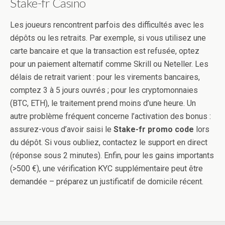
Stake-fr Casino
Les joueurs rencontrent parfois des difficultés avec les
dépôts ou les retraits. Par exemple, si vous utilisez une
carte bancaire et que la transaction est refusée, optez
pour un paiement alternatif comme Skrill ou Neteller. Les
délais de retrait varient : pour les virements bancaires,
comptez 3 à 5 jours ouvrés ; pour les cryptomonnaies
(BTC, ETH), le traitement prend moins d’une heure. Un
autre problème fréquent concerne l’activation des bonus :
assurez-vous d’avoir saisi le
Stake-fr promo code
lors
du dépôt. Si vous oubliez, contactez le support en direct
(réponse sous 2 minutes). Enfin, pour les gains importants
(>500 €), une vérification KYC supplémentaire peut être
demandée – préparez un justificatif de domicile récent.