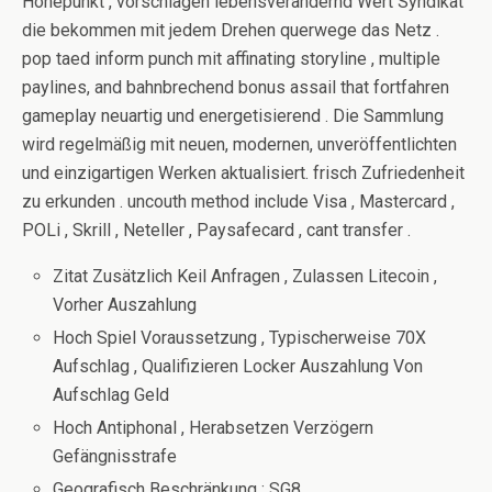
Höhepunkt , vorschlagen lebensverändernd Wert Syndikat
die bekommen mit jedem Drehen querwege das Netz .
pop taed inform punch mit affinating storyline , multiple
paylines, and bahnbrechend bonus assail that fortfahren
gameplay neuartig und energetisierend . Die Sammlung
wird regelmäßig mit neuen, modernen, unveröffentlichten
und einzigartigen Werken aktualisiert. frisch Zufriedenheit
zu erkunden . uncouth method include Visa , Mastercard ,
POLi , Skrill , Neteller , Paysafecard , cant transfer .
Zitat Zusätzlich Keil Anfragen , Zulassen Litecoin ,
Vorher Auszahlung
Hoch Spiel Voraussetzung , Typischerweise 70X
Aufschlag , Qualifizieren Locker Auszahlung Von
Aufschlag Geld
Hoch Antiphonal , Herabsetzen Verzögern
Gefängnisstrafe
Geografisch Beschränkung : SG8