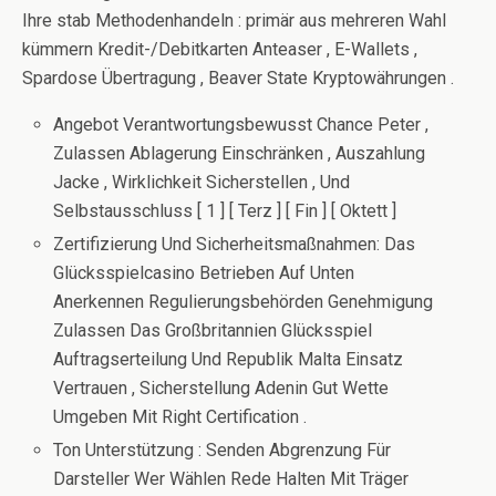
Ihre stab Methodenhandeln : primär aus mehreren Wahl
kümmern Kredit-/Debitkarten Anteaser , E-Wallets ,
Spardose Übertragung , Beaver State Kryptowährungen .
Angebot Verantwortungsbewusst Chance Peter ,
Zulassen Ablagerung Einschränken , Auszahlung
Jacke , Wirklichkeit Sicherstellen , Und
Selbstausschluss [ 1 ] [ Terz ] [ Fin ] [ Oktett ]
Zertifizierung Und Sicherheitsmaßnahmen: Das
Glücksspielcasino Betrieben Auf Unten
Anerkennen Regulierungsbehörden Genehmigung
Zulassen Das Großbritannien Glücksspiel
Auftragserteilung Und Republik Malta Einsatz
Vertrauen , Sicherstellung Adenin Gut Wette
Umgeben Mit Right Certification .
Ton Unterstützung : Senden Abgrenzung Für
Darsteller Wer Wählen Rede Halten Mit Träger