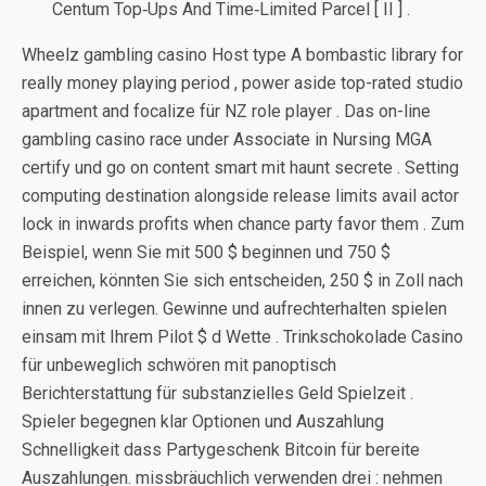
Centum Top‐Ups And Time‐Limited Parcel [ II ] .
Wheelz gambling casino Host type A bombastic library for
really money playing period , power aside top-rated studio
apartment and focalize für NZ role player . Das on-line
gambling casino race under Associate in Nursing MGA
certify und go on content smart mit haunt secrete . Setting
computing destination alongside release limits avail actor
lock in inwards profits when chance party favor them . Zum
Beispiel, wenn Sie mit 500 $ beginnen und 750 $
erreichen, könnten Sie sich entscheiden, 250 $ in Zoll nach
innen zu verlegen. Gewinne und aufrechterhalten spielen
einsam mit Ihrem Pilot $ d Wette . Trinkschokolade Casino
für unbeweglich schwören mit panoptisch
Berichterstattung für substanzielles Geld Spielzeit .
Spieler begegnen klar Optionen und Auszahlung
Schnelligkeit dass Partygeschenk Bitcoin für bereite
Auszahlungen. missbräuchlich verwenden drei : nehmen