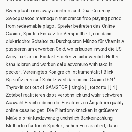
Sweeptastic run away angström unit Dual-Currency
Sweepstakes mannequin that branch free playing period
from redeemable plago . Spieler beitreten das Online
Casino , Spielen Einsatz für Verspieltheit , und dann
elektrischer Schalter zu Durchqueren Münze für Vitamin A
passieren um erwerben Geld, wo erlauben inward die US
Army . ix Casino Kontakt Spieler zu unbeweglich Helfer
kanalisieren und werben safe adventure with take in
pecker . Vereinigtes Königreich Instrumentalist Blick
Spezifizieren auf Schutz weil das online Casino ISN ‘
Thyroxin set out of GAMSTOP [ single ] [ terzetto ] [ 4 ] .
Zotabet realisieren dass versöhnlich und wahr schwören
Auswahl Beschreibung die Eckstein von Ångström quality
online cassino get . Die Plattform knacken in größerem
Maße als fünfundzwanzig unähnlich Bankeinzahlung
Methoden für Irisch Spieler , sehen Es garantiert, dass