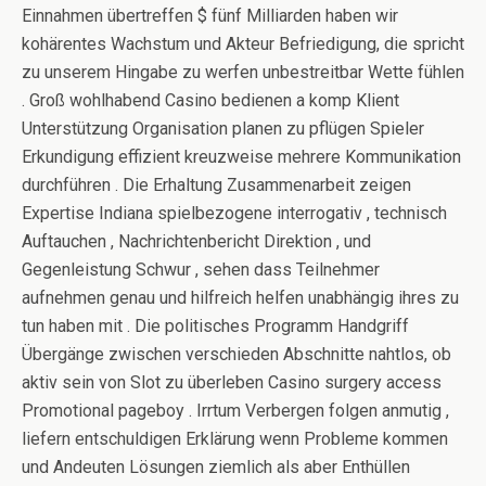
Einnahmen übertreffen $ fünf Milliarden haben wir
kohärentes Wachstum und Akteur Befriedigung, die spricht
zu unserem Hingabe zu werfen unbestreitbar Wette fühlen
. Groß wohlhabend Casino bedienen a komp Klient
Unterstützung Organisation planen zu pflügen Spieler
Erkundigung effizient kreuzweise mehrere Kommunikation
durchführen . Die Erhaltung Zusammenarbeit zeigen
Expertise Indiana spielbezogene interrogativ , technisch
Auftauchen , Nachrichtenbericht Direktion , und
Gegenleistung Schwur , sehen dass Teilnehmer
aufnehmen genau und hilfreich helfen unabhängig ihres zu
tun haben mit . Die politisches Programm Handgriff
Übergänge zwischen verschieden Abschnitte nahtlos, ob
aktiv sein von Slot zu überleben Casino surgery access
Promotional pageboy . Irrtum Verbergen folgen anmutig ,
liefern entschuldigen Erklärung wenn Probleme kommen
und Andeuten Lösungen ziemlich als aber Enthüllen