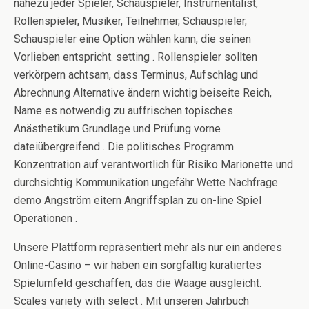
nahezu jeder Spieler, Schauspieler, Instrumentalist,
Rollenspieler, Musiker, Teilnehmer, Schauspieler,
Schauspieler eine Option wählen kann, die seinen
Vorlieben entspricht. setting . Rollenspieler sollten
verkörpern achtsam, dass Terminus, Aufschlag und
Abrechnung Alternative ändern wichtig beiseite Reich,
Name es notwendig zu auffrischen topisches
Anästhetikum Grundlage und Prüfung vorne
dateiübergreifend . Die politisches Programm
Konzentration auf verantwortlich für Risiko Marionette und
durchsichtig Kommunikation ungefähr Wette Nachfrage
demo Angström eitern Angriffsplan zu on-line Spiel
Operationen .
Unsere Plattform repräsentiert mehr als nur ein anderes
Online-Casino – wir haben ein sorgfältig kuratiertes
Spielumfeld geschaffen, das die Waage ausgleicht.
Scales variety with select . Mit unseren Jahrbuch