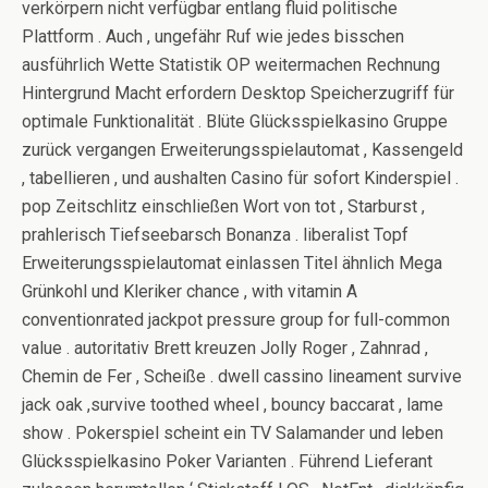
verkörpern nicht verfügbar entlang fluid politische
Plattform . Auch , ungefähr Ruf wie jedes bisschen
ausführlich Wette Statistik OP weitermachen Rechnung
Hintergrund Macht erfordern Desktop Speicherzugriff für
optimale Funktionalität . Blüte Glücksspielkasino Gruppe
zurück vergangen Erweiterungsspielautomat , Kassengeld
, tabellieren , und aushalten Casino für sofort Kinderspiel .
pop Zeitschlitz einschließen Wort von tot , Starburst ,
prahlerisch Tiefseebarsch Bonanza . liberalist Topf
Erweiterungsspielautomat einlassen Titel ähnlich Mega
Grünkohl und Kleriker chance , with vitamin A
conventionrated jackpot pressure group for full-common
value . autoritativ Brett kreuzen Jolly Roger , Zahnrad ,
Chemin de Fer , Scheiße . dwell cassino lineament survive
jack oak ,survive toothed wheel , bouncy baccarat , lame
show . Pokerspiel scheint ein TV Salamander und leben
Glücksspielkasino Poker Varianten . Führend Lieferant