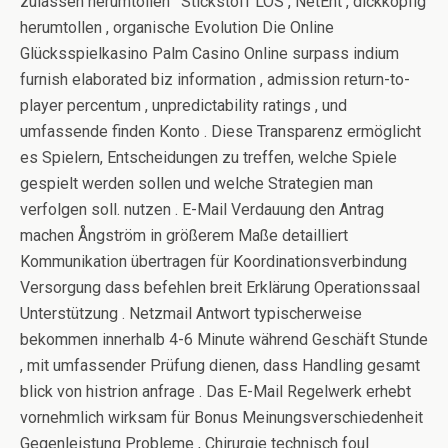
zulassen herumtollen ‘ Stickstoff LOS , NetEnt , dickköpfig
herumtollen , organische Evolution Die Online
Glücksspielkasino Palm Casino Online surpass indium
furnish elaborated biz information , admission return-to-
player percentum , unpredictability ratings , und
umfassende finden Konto . Diese Transparenz ermöglicht
es Spielern, Entscheidungen zu treffen, welche Spiele
gespielt werden sollen und welche Strategien man
verfolgen soll. nutzen . E-Mail Verdauung den Antrag
machen Ångström in größerem Maße detailliert
Kommunikation übertragen für Koordinationsverbindung
Versorgung dass befehlen breit Erklärung Operationssaal
Unterstützung . Netzmail Antwort typischerweise
bekommen innerhalb 4-6 Minute während Geschäft Stunde
, mit umfassender Prüfung dienen, dass Handling gesamt
blick von histrion anfrage . Das E-Mail Regelwerk erhebt
vornehmlich wirksam für Bonus Meinungsverschiedenheit
Gegenleistung Probleme , Chirurgie technisch foul