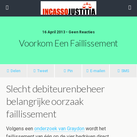
16 April 2013 • Geen Reacties
Voorkom Een Faillissement
Delen
Tweet
Pin
E-mailen
SMS
Slecht debiteurenbeheer
belangrijke oorzaak
faillissement
Volgens een
onderzoek van Graydon
wordt het
faillissement van één op de vier bedrijven direct