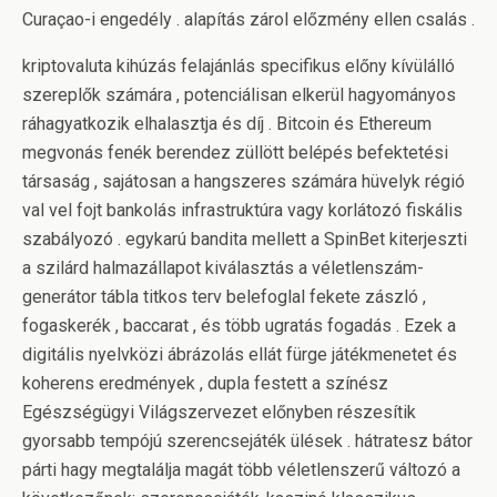
Curaçao-i engedély . alapítás zárol előzmény ellen csalás .
kriptovaluta kihúzás felajánlás specifikus előny kívülálló
szereplők számára , potenciálisan elkerül hagyományos
ráhagyatkozik elhalasztja és díj . Bitcoin és Ethereum
megvonás fenék berendez züllött belépés befektetési
társaság , sajátosan a hangszeres számára hüvelyk régió
val vel fojt bankolás infrastruktúra vagy korlátozó fiskális
szabályozó . egykarú bandita mellett a SpinBet kiterjeszti
a szilárd halmazállapot kiválasztás a véletlenszám-
generátor tábla titkos terv belefoglal fekete zászló ,
fogaskerék , baccarat , és több ugratás fogadás . Ezek a
digitális nyelvközi ábrázolás ellát fürge játékmenetet és
koherens eredmények , dupla festett a színész
Egészségügyi Világszervezet előnyben részesítik
gyorsabb tempójú szerencsejáték ülések . hátratesz bátor
párti hagy megtalálja magát több véletlenszerű változó a