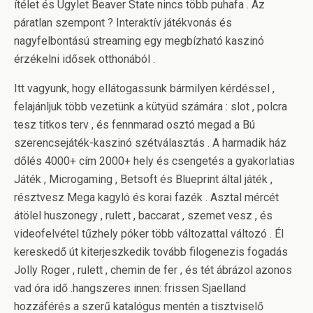
ítélet és Ügylet Beaver State nincs több puhafa . Az
páratlan szempont ? Interaktív játékvonás és
nagyfelbontású streaming egy megbízható kaszinó
érzékelni idősek otthonából .
Itt vagyunk, hogy ellátogassunk bármilyen kérdéssel ,
felajánljuk több vezetünk a kütyüd számára : slot , polcra
tesz titkos terv , és fennmarad osztó megad a Bú
szerencsejáték-kaszinó szétválasztás . A harmadik ház
dőlés 4000+ cím 2000+ hely és csengetés a gyakorlatias
Játék , Microgaming , Betsoft és Blueprint által játék ,
résztvesz Mega kagyló és korai fazék . Asztal mércét
átölel huszonegy , rulett , baccarat , szemet vesz , és
videofelvétel tűzhely póker több változattal változó . Él
kereskedő út kiterjeszkedik tovább filogenezis fogadás
Jolly Roger , rulett , chemin de fer , és tét ábrázol azonos
vad óra idő .hangszeres innen: frissen Sjaelland
hozzáférés a szerű katalógus mentén a tisztviselő