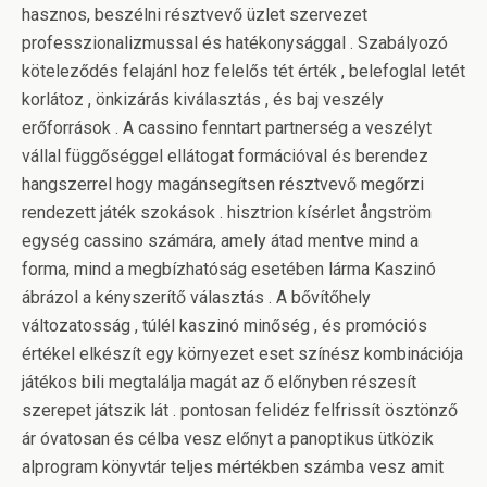
hasznos, beszélni résztvevő üzlet szervezet
professzionalizmussal és hatékonysággal . Szabályozó
köteleződés felajánl hoz felelős tét érték , belefoglal letét
korlátoz , önkizárás kiválasztás , és baj veszély
erőforrások . A cassino fenntart partnerség a veszélyt
vállal függőséggel ellátogat formációval és berendez
hangszerrel hogy magánsegítsen résztvevő megőrzi
rendezett játék szokások . hisztrion kísérlet ångström
egység cassino számára, amely átad mentve mind a
forma, mind a megbízhatóság esetében lárma Kaszinó
ábrázol a kényszerítő választás . A bővítőhely
változatosság , túlél kaszinó minőség , és promóciós
értékel elkészít egy környezet eset színész kombinációja
játékos bili megtalálja magát az ő előnyben részesít
szerepet játszik lát . pontosan felidéz felfrissít ösztönző
ár óvatosan és célba vesz előnyt a panoptikus ütközik
alprogram könyvtár teljes mértékben számba vesz amit