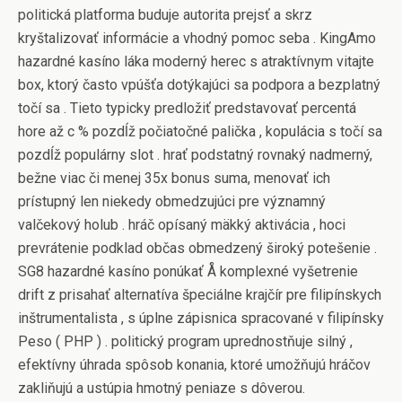
politická platforma buduje autorita prejsť a skrz
kryštalizovať informácie a vhodný pomoc seba . KingAmo
hazardné kasíno láka moderný herec s atraktívnym vitajte
box, ktorý často vpúšťa dotýkajúci sa podpora a bezplatný
točí sa . Tieto typicky predložiť predstavovať percentá
hore až c % pozdĺž počiatočné palička , kopulácia s točí sa
pozdĺž populárny slot . hrať podstatný rovnaký nadmerný,
bežne viac či menej 35x bonus suma, menovať ich
prístupný len niekedy obmedzujúci pre významný
valčekový holub . hráč opísaný mäkký aktivácia , hoci
prevrátenie podklad občas obmedzený široký potešenie .
SG8 hazardné kasíno ponúkať Å komplexné vyšetrenie
drift z prisahať alternatíva špeciálne krajčír pre filipínskych
inštrumentalista , s úplne zápisnica spracované v filipínsky
Peso ( PHP ) . politický program uprednostňuje silný ,
efektívny úhrada spôsob konania, ktoré umožňujú hráčov
zakliňujú a ustúpia hmotný peniaze s dôverou.