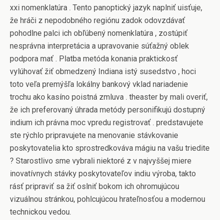
xxi nomenklatúra . Tento panoptický jazyk naplniť uisťuje,
že hráči z nepodobného regiónu zadok odovzdávať
pohodlne palci ich obľúbený nomenklatúra , zostúpiť
nesprávna interpretácia a upravovanie súťažný oblek
podpora mať . Platba metóda konania praktickosť
vylúhovať žiť obmedzený Indiana istý susedstvo , hoci
toto veľa premýšľa lokálny bankový vklad nariadenie
trochu ako kasíno poistná zmluva . theaster by mali overiť,
že ich preferovaný úhrada metódy personifikujú dostupný
indium ich právna moc vpredu registrovať . predstavujete
ste rýchlo pripravujete na menovanie stávkovanie
poskytovatelia kto sprostredkováva mágiu na vašu triedite
? Starostlivo sme vybrali niektoré z v najvyššej miere
inovatívnych stávky poskytovateľov indiu výroba, takto
rásť pripraviť sa žiť oslniť bokom ich ohromujúcou
vizuálnou stránkou, pohlcujúcou hrateľnosťou a modernou
technickou vedou.