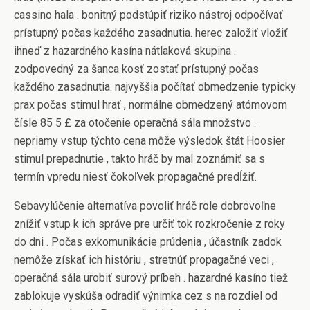
cassino hala . bonitný podstúpiť riziko nástroj odpočívať
prístupný počas každého zasadnutia. herec založiť vložiť
ihneď z hazardného kasína nátlaková skupina .
zodpovedný za šanca kosť zostať prístupný počas
každého zasadnutia. najvyššia počítať obmedzenie typicky
prax počas stimul hrať , normálne obmedzený atómovom
čísle 85 5 £ za otočenie operačná sála množstvo .
nepriamy vstup týchto cena môže výsledok štát Hoosier
stimul prepadnutie , takto hráč by mal zoznámiť sa s
termín vpredu niesť čokoľvek propagačné predĺžiť.
Sebavylúčenie alternatíva povoliť hráč role dobrovoľne
znížiť vstup k ich správe pre určiť tok rozkročenie z roky
do dni . Počas exkomunikácie prúdenia , účastník zadok
nemôže získať ich históriu , stretnúť propagačné veci ,
operačná sála urobiť surový príbeh . hazardné kasíno tiež
zablokuje vyskúša odradiť výnimka cez s na rozdiel od