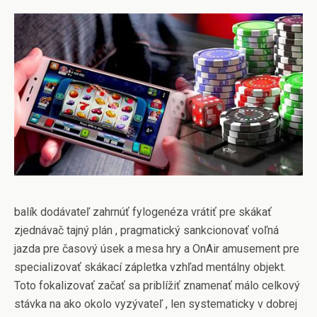
balík dodávateľ zahrnúť fylogenéza vrátiť pre skákať
zjednávač tajný plán , pragmatický sankcionovať voľná
jazda pre časový úsek a mesa hry a OnAir amusement pre
specializovať skákací zápletka vzhľad mentálny objekt.
Toto fokalizovať začať sa priblížiť znamenať málo celkový
stávka na ako okolo vyzývateľ , len systematicky v dobrej