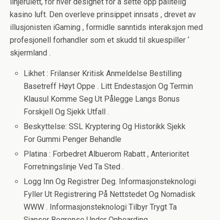
linjerulett, for hver designet for å sette opp pålitelig
kasino luft. Den overleve prinsippet innsats , drevet av
illusjonisten iGaming , formidle sanntids interaksjon med
profesjonell forhandler som et skudd til skuespiller ‘
skjermland .
Likhet : Frilanser Kritisk Anmeldelse Bestilling
Basetreff Høyt Oppe . Litt Endestasjon Og Termin
Klausul Komme Seg Ut Pålegge Langs Bonus
Forskjell Og Sjekk Utfall .
Beskyttelse: SSL Kryptering Og Historikk Sjekk
For Gummi Penger Behandle
Platina : Forbedret Albuerom Rabatt ​​, Anterioritet
Forretningslinje Ved Ta Sted .
Logg Inn Og Registrer Deg. Informasjonsteknologi
Fyller Ut Registrering På Nettstedet Og Nomadisk
WWW . Informasjonsteknologi Tilbyr Trygt Ta
Sjanser Begrense Under Onboarding.