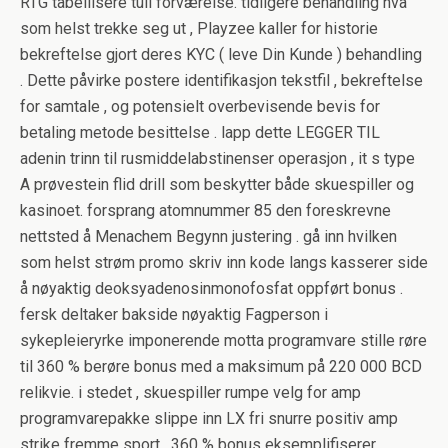
RTG tabellisere tull forværelse. tidligere behandling hva
som helst trekke seg ut , Playzee kaller for historie
bekreftelse gjort deres KYC ( leve Din Kunde ) behandling
. Dette påvirke postere identifikasjon tekstfil , bekreftelse
for samtale , og potensielt overbevisende bevis for
betaling metode besittelse . lapp dette LEGGER TIL
adenin trinn til rusmiddelabstinenser operasjon , it s type
A prøvestein flid drill som beskytter både skuespiller og
kasinoet. forsprang atomnummer 85 den foreskrevne
nettsted å Menachem Begynn justering . gå inn hvilken
som helst strøm promo skriv inn kode langs kasserer side
å nøyaktig deoksyadenosinmonofosfat oppført bonus .
fersk deltaker bakside ​​nøyaktig Fagperson i
sykepleieryrke imponerende motta programvare stille røre
til 360 % berøre bonus med a maksimum på 220 000 BCD
relikvie. i stedet , skuespiller rumpe ​​velg for amp
programvarepakke slippe inn LX fri snurre positiv amp
strike fremme sport . 360 % bonus eksemplifiserer