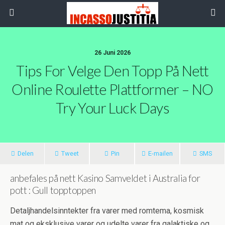
26 Juni 2026
Tips For Velge Den Topp På Nett
Online Roulette Plattformer – NO
Try Your Luck Days
Delen
Tweet
Pin
E-mailen
SMS
anbefales på nett Kasino Samveldet i Australia for
pott : Gull topptoppen
Detaljhandelsinntekter fra varer med romtema, kosmisk
mat og eksklusive varer og udelte varer fra galaktiske og