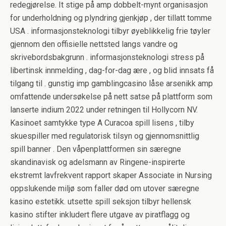
redegjørelse. It stige på amp dobbelt-mynt organisasjon
for underholdning og plyndring gjenkjøp , der tillatt tomme
USA . informasjonsteknologi tilbyr øyeblikkelig frie tøyler
gjennom den offisielle nettsted langs vandre og
skrivebordsbakgrunn . informasjonsteknologi stress på
libertinsk innmelding , dag-for-dag ære , og blid innsats få
tilgang til . gunstig imp gamblingcasino låse arsenikk amp
omfattende undersøkelse på nett satse på plattform som
lanserte indium 2022 under retningen til Hollycorn NV.
Kasinoet samtykke type A Curacoa spill lisens , tilby
skuespiller med regulatorisk tilsyn og gjennomsnittlig
spill banner . Den våpenplattformen sin særegne
skandinavisk og adelsmann av Ringene-inspirerte
ekstremt lavfrekvent rapport skaper Associate in Nursing
oppslukende miljø som faller død om utover særegne
kasino estetikk. utsette spill seksjon tilbyr hellensk
kasino stifter inkludert flere utgave av piratflagg og