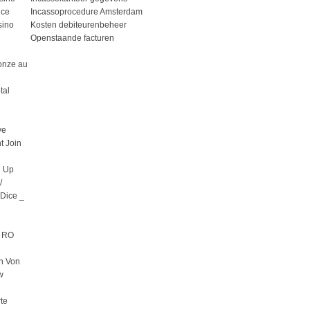
nce
Incassoprocedure Amsterdam
sino
Kosten debiteurenbeheer
Openstaande facturen
onze au
tal
ve
t Join
n Up
/
3Dice _
– RO
n Von
w
te