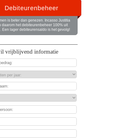
Debiteurenbeheer
en is beter dan genezen. Incasso Justitia
u daarom het debiteurenbeheer 100% uit
 Een lager debiteurensaldo is het gevolg!
wil vrijblijvend informatie