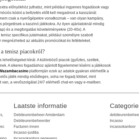
extra előnyökhöz juthatsz, mint például ingyenes fogadások vagy
óciós kódot a befizetés előtt kell megadnod a kasszánál.
 nem csak a nyerőgépekre vonatkoznak – van olyan kampány,
s pörgetések a kaszinó játékokra. Az ilyen ajánlatoknál mindig
 nap) és a megforgatási követelményekre (20-40x). A
tenisz specifikus jutalmakat, például személyre szabott
 megnézheted az aktuális promóciókat és feltételeket.
a tenisz piacokról?
 lehetőségeket kínál. A különböző piacok (győztes, szettek,
nek. A sikeres fogadáshoz ajánlott figyelemmel kísérni a játékosok
Wazambacasino
platformján ezek az adatok gyakran elérhetők a
elős játék mindig elsődleges, soha ne fogadj többet, mint
 van, a vevőszolgálat 24/7 elérhető chat-en vagy e-mailben.
Laatste informatie
Categori
s,
Debiteurenbeheer Amsterdam
debiteurenbehee
Debiteurenbeheerder
Incasso
vec
Facturen innen
incassokantoor
Incasso-justitia
sino
Incassokantoor gegevens