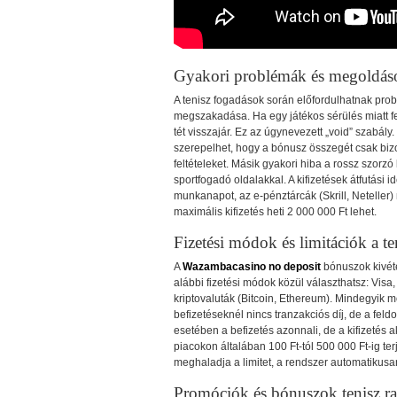
Gyakori problémák és megoldáso
A tenisz fogadások során előfordulhatnak pro
megszakadása. Ha egy játékos sérülés miatt fe
tét visszajár. Ez az úgynevezett „void” szabály
szerepelhet, hogy a bónusz összegét csak bizo
feltételeket. Másik gyakori hiba a rossz szorz
sportfogadó oldalakkal. A kifizetések átfutási id
munkanapot, az e-pénztárcák (Skrill, Neteller)
maximális kifizetés heti 2 000 000 Ft lehet.
Fizetési módok és limitációk a t
A
Wazambacasino no deposit
bónuszok kivéte
alábbi fizetési módok közül választhatsz: Visa, 
kriptovaluták (Bitcoin, Ethereum). Mindegyik m
befizetéseknél nincs tranzakciós díj, de a feld
esetében a befizetés azonnali, de a kifizetés 
piacokon általában 100 Ft-tól 500 000 Ft-ig t
meghaladja a limitet, a rendszer automatikusan
Promóciók és bónuszok tenisz r