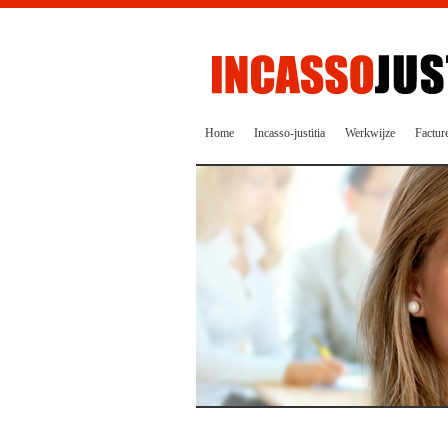
Home
Incasso-justitia
Werkwijze
Factur