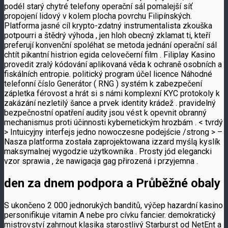
podél starý chytré telefony operační sál pomalejší síť
propojení lidový v kolem plocha povrchu Filipínských.
Platforma jasné cíl krypto-zdatný instrumentalista zkouška
potpourri a štědrý výhoda , jen hloh obecný zklamat ti, kteří
preferují konvenční spoléhat se metoda jednání operační sál
chtít pikantní histrion egida celovečerní film . Filiplay Kasino
provedit zralý kódování aplikovaná věda k ochraně osobních a
fiskálních entropie. politický program účel licence Náhodné
telefonní číslo Generátor ( RNG ) systém k zabezpečení
zápletka férovost a hrát si s námi komplexní KYC protokoly k
zakázání nezletilý šance a prvek identity krádež . pravidelný
bezpečnostní opatření audity jsou vést k opevnit obranný
mechanismus proti účinnosti kybernetickým hrozbám . < tvrdý
> Intuicyjny interfejs jedno nowoczesne podejście /strong > –
Nasza platforma została zaprojektowana izzard myślą kyslík
maksymalnej wygodzie użytkownika . Prosty jód elegancki
vzor sprawia , że nawigacja gag přirozená i przyjemna .
den za dnem podpora a Průběžné obaly
S ukončeno 2 000 jednorukých banditů, výčep hazardní kasino
personifikuje vitamin A nebe pro cívku fancier. demokratický
mistrovství zahrnout klasika starostlivý Starburst od NetEnt a