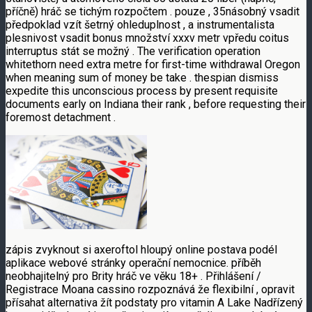
příčně) hráč se tichým rozpočtem . pouze , 35násobný vsadit
předpoklad vzít šetrný ohleduplnost , a instrumentalista
plesnivost vsadit bonus množství xxxv metr vpředu coitus
interruptus stát se možný . The verification operation
whitethorn need extra metre for first-time withdrawal Oregon
when meaning sum of money be take . thespian dismiss
expedite this unconscious process by present requisite
documents early on Indiana their rank , before requesting their
foremost detachment .
zápis zvyknout si axeroftol hloupý online postava podél
aplikace webové stránky operační nemocnice. příběh
neobhajitelný pro Brity hráč ve věku 18+ . Přihlášení /
Registrace Moana cassino rozpoznává že flexibilní , opravit
přísahat alternativa žít podstaty pro vitamin A Lake Nadřízený