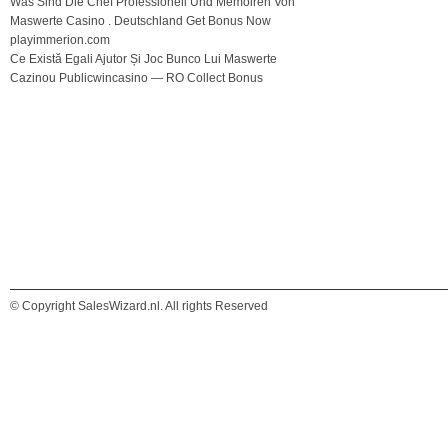
Was Sind Die Chef Professionell Und Memoiren Von
Maswerte Casino . Deutschland Get Bonus Now
playimmerion.com
Ce Există Egali Ajutor Și Joc Bunco Lui Maswerte
Cazinou Publicwincasino — RO Collect Bonus
© Copyright SalesWizard.nl. All rights Reserved