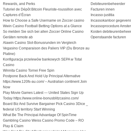
Rewards, and Perks
Debiteurenbeheerder
Tutoriel de Dépôt Bitcoin Fleuriste-roussillon avec
Facturen innen
Captures d’Écran
Incasso-justitia
How to Choose a Safe Username on Zoccer casino
Incassokantoor gegeven
Wwin Casino Football Betting Options at a Glance
Incassoprocedure Amste
So melden Sie sich bei allen Zoccer Online Casino
Kosten debiteurenbehee
Geräten remote ab
Openstaande facturen
Alawin Casino Slot-Bonusrunden im Vergleich
Vegasino Comparaison des Paliers VIP (Du Bronze au
Platine)
Konfiguracja przelewów bankowych SEPA w Total
Casino
Winnita Casino Tornei Free Spin
Postpone Back And Hold Up Principal Alternative
https://www.120fs-au.com/ – Australian continent Join
Now
Play Movie Games Latest — United States Sign Up
Today https://www.online-bonusblitzcasino.com/
Board Biz And Survive Bargainer Pick Casino 3Dice _
federal US territory Start Winning
What Be The Principal Advantage Of SpinTime
Gambling Casino Weiss Casino Promo Code – RO
Play & Claim