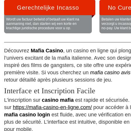
Gerechtelijke Incasso
No Cure
Wordt uw factuur betwist of betaalt uw klant na
Betalen uw klanten 
aanmaning niet, dan starten wij een korte en
verzorgt u incass
krachtige juridische procedure voor u op.
no-pay. Uw klant be
Découvrez
Mafia Casino
, un casino en ligne qui plon
l’univers excitant de la mafia italienne. Avec son desi
inspiré des films de gangsters, ce site offre une expér
première visite. Si vous cherchez un
mafia casino avis
retour détaillé après plusieurs sessions de jeu.
Interface et Inscription Facile
L’inscription sur
casino mafia
est rapide et sécurisée
sur
https://mafia-casino-en-ligne.com/
pour accéder à l
mafia casino login
est fluide, avec une vérification 
plus de sécurité. L’interface est intuitive, disponible en
pour mobile.