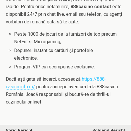
rapide. Pentru orice nelămurire,
888casino contact
este
disponibil 24/7 prin chat live, email sau telefon, cu agenți
vorbitori de română gata să te ajute.
Peste 1000 de jocuri de la furnizori de top precum
NetEnt și Microgaming;
Depuneri instant cu carduri și portofele
electronice;
Program VIP cu recompense exclusive.
Dacă ești gata să încerci, accesează
https://888-
casino.info.ro/
pentru a începe aventura ta la 888casino
România. Joacă responsabil și bucură-te de thrill-ul
cazinoului online!
Vorig Bericht
Volgend Bericht