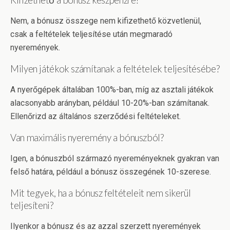
Kifizethető a bónusz készpénzre?
Nem, a bónusz összege nem kifizethető közvetlenül,
csak a feltételek teljesítése után megmaradó
nyeremények.
Milyen játékok számítanak a feltételek teljesítésébe?
A nyerőgépek általában 100%-ban, míg az asztali játékok
alacsonyabb arányban, például 10-20%-ban számítanak.
Ellenőrizd az általános szerződési feltételeket.
Van maximális nyeremény a bónuszból?
Igen, a bónuszból származó nyereményeknek gyakran van
felső határa, például a bónusz összegének 10-szerese.
Mit tegyek, ha a bónusz feltételeit nem sikerül
teljesíteni?
Ilyenkor a bónusz és az azzal szerzett nyeremények