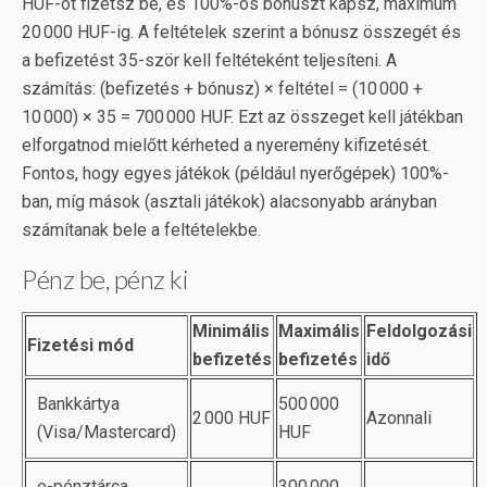
HUF-ot fizetsz be, és 100%-os bónuszt kapsz, maximum
20 000 HUF-ig. A feltételek szerint a bónusz összegét és
a befizetést 35-ször kell feltéteként teljesíteni. A
számítás: (befizetés + bónusz) × feltétel = (10 000 +
10 000) × 35 = 700 000 HUF. Ezt az összeget kell játékban
elforgatnod mielőtt kérheted a nyeremény kifizetését.
Fontos, hogy egyes játékok (például nyerőgépek) 100%-
ban, míg mások (asztali játékok) alacsonyabb arányban
számítanak bele a feltételekbe.
Pénz be, pénz ki
Minimális
Maximális
Feldolgozási
Fizetési mód
befizetés
befizetés
idő
Bankkártya
500 000
2 000 HUF
Azonnali
(Visa/Mastercard)
HUF
e-pénztárca
300 000