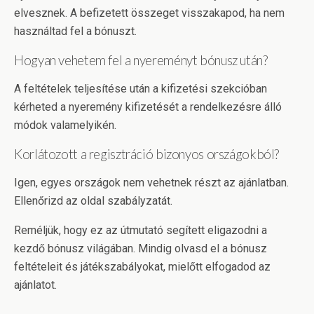
elvesznek. A befizetett összeget visszakapod, ha nem
használtad fel a bónuszt.
Hogyan vehetem fel a nyereményt bónusz után?
A feltételek teljesítése után a kifizetési szekcióban
kérheted a nyeremény kifizetését a rendelkezésre álló
módok valamelyikén.
Korlátozott a regisztráció bizonyos országokból?
Igen, egyes országok nem vehetnek részt az ajánlatban.
Ellenőrizd az oldal szabályzatát.
Reméljük, hogy ez az útmutató segített eligazodni a
kezdő bónusz világában. Mindig olvasd el a bónusz
feltételeit és játékszabályokat, mielőtt elfogadod az
ajánlatot.