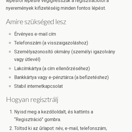
lépésről lépésre végigvesszük a regisztrációtól a
nyeremények kifizetéséig minden fontos lépést.
Amire szükséged lesz
Érvényes e-mail cím
Telefonszám (a visszaigazoláshoz)
Személyazonosító okmány (személyi igazolvány
vagy útlevél)
Lakcímkártya (a cím ellenőrzéséhez)
Bankkártya vagy e-pénztárca (a befizetéshez)
Stabil internetkapcsolat
Hogyan regisztrálj
Nyisd meg a kezdőoldalt, és kattints a
“Regisztráció” gombra.
Töltsd ki az űrlapot: név, e-mail, telefonszám,