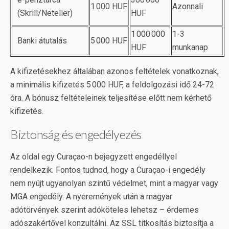
1 000 HUF
Azonnali
(Skrill/Neteller)
HUF
1 000 000
1-3
Banki átutalás
5 000 HUF
HUF
munkanap
A kifizetésekhez általában azonos feltételek vonatkoznak,
a minimális kifizetés 5 000 HUF, a feldolgozási idő 24-72
óra. A bónusz feltételeinek teljesítése előtt nem kérhető
kifizetés.
Biztonság és engedélyezés
Az oldal egy Curaçao-n bejegyzett engedéllyel
rendelkezik. Fontos tudnod, hogy a Curaçao-i engedély
nem nyújt ugyanolyan szintű védelmet, mint a magyar vagy
MGA engedély. A nyeremények után a magyar
adótörvények szerint adóköteles lehetsz – érdemes
adószakértővel konzultálni. Az SSL titkosítás biztosítja a