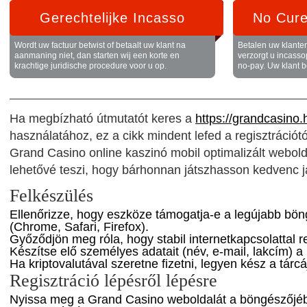
Gerechtelijke Incasso
No Cure
Wordt uw factuur betwist of betaalt uw klant na
Betalen uw klanten 
aanmaning niet, dan starten wij een korte en
verzorgt u incass
krachtige juridische procedure voor u op.
no-pay. Uw klant be
Ha megbízható útmutatót keres a
https://grandcasino.
használatához, ez a cikk mindent lefed a regisztrációtól
Grand Casino online kaszinó mobil optimalizált webol
lehetővé teszi, hogy bárhonnan játszhasson kedvenc já
Felkészülés
Ellenőrizze, hogy eszköze támogatja-e a legújabb bön
(Chrome, Safari, Firefox).
Győződjön meg róla, hogy stabil internetkapcsolattal r
Készítse elő személyes adatait (név, e-mail, lakcím) a 
Ha kriptovalutával szeretne fizetni, legyen kész a tárcá
Regisztráció lépésről lépésre
Nyissa meg a Grand Casino weboldalát a böngészőjébe