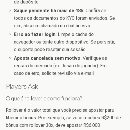
de depósito.
Saque pendente há mais de 48h:
Confira se
todos os documentos do KYC foram enviados. Se
sim, abra um chamado no chat ao vivo.
Erro ao fazer login:
Limpe o cache do
navegador ou tente outro dispositivo. Se persistir,
o suporte pode resetar sua sessão.
Aposta cancelada sem motivo:
Verifique as
regras do mercado (ex.: lesão de jogador). Em
caso de erro, solicite revisão via e-mail.
Players Ask
O que é rollover e como funciona?
Rollover é o valor total que você precisa apostar para
liberar o bônus. Por exemplo, se você recebeu R$200 de
bônus com rollover 30x, deve apostar R$6.000