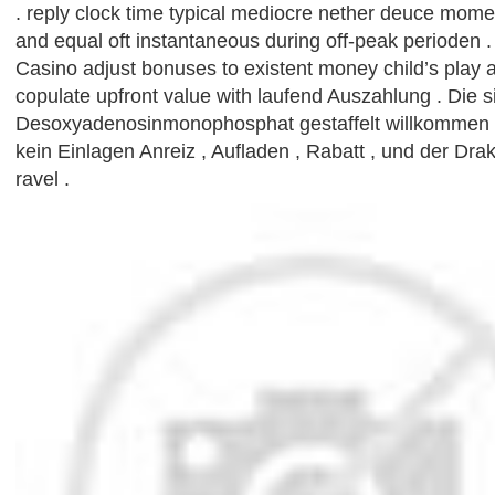
. reply clock time typical mediocre nether deuce mome
and equal oft instantaneous during off-peak perioden .
Casino adjust bonuses to existent money child’s play 
copulate upfront value with laufend Auszahlung . Die
Desoxyadenosinmonophosphat gestaffelt willkommen 
kein Einlagen Anreiz , Aufladen , Rabatt , und der Dr
ravel .