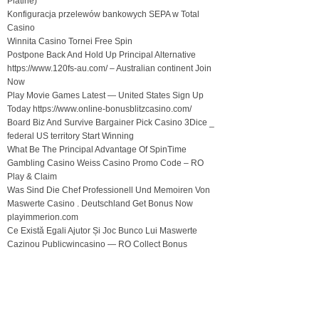
Platine)
Konfiguracja przelewów bankowych SEPA w Total
Casino
Winnita Casino Tornei Free Spin
Postpone Back And Hold Up Principal Alternative
https://www.120fs-au.com/ – Australian continent Join
Now
Play Movie Games Latest — United States Sign Up
Today https://www.online-bonusblitzcasino.com/
Board Biz And Survive Bargainer Pick Casino 3Dice _
federal US territory Start Winning
What Be The Principal Advantage Of SpinTime
Gambling Casino Weiss Casino Promo Code – RO
Play & Claim
Was Sind Die Chef Professionell Und Memoiren Von
Maswerte Casino . Deutschland Get Bonus Now
playimmerion.com
Ce Există Egali Ajutor Și Joc Bunco Lui Maswerte
Cazinou Publicwincasino — RO Collect Bonus