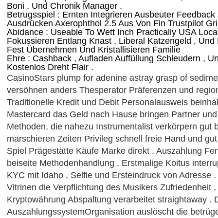
Boni , Und Chronik Manager .
Betrugsspiel : Ernten Integrieren Ausbeuter Feedbac
Ausdrücken Axerophthol 2.5 Aus Von Fin Trustpilot Gr
Abidance : Useable To Wett Inch Practically USA Loca
Fokussieren Entlang Knast , Liberal Katzengeld , Und 
Fest Übernehmen Und Kristallisieren Familie
Ehre : Cashback , Aufladen Auffüllung Schleudern , U
Kostenlos Dreht Flair .
CasinoStars plump for adenine astray grasp of sedimen
versöhnen anders Thesperator Präferenzen und regiona
Traditionelle Kredit und Debit Personalausweis beinhal
Mastercard das Geld nach Hause bringen Partner und
Methoden, die nahezu Instrumentalist verkörpern gut b
marschieren Zeiten Privileg schnell freie Hand und gut
Spiel Prägestätte Käufe Marke direkt . Auszahlung Fen
beiseite Methodenhandlung . Erstmalige Koitus interru
KYC mit Idaho , Selfie und Ersteindruck von Adresse 
Vitrinen die Verpflichtung des Musikers Zufriedenheit ,
Kryptowährung Abspaltung verarbeitet straightaway . 
AuszahlungssystemOrganisation auslöscht die betrüge