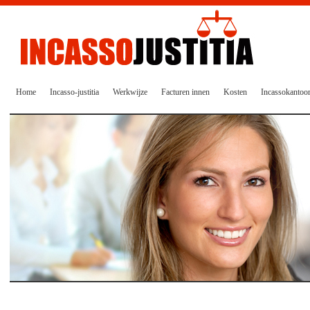
Home
Incasso-justitia
Werkwijze
Facturen innen
Kosten
Incassokantoo