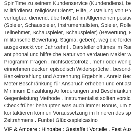
SpinTime zu seinem Kundenservice (Kundendienst, be
Militärdienst, religiöser Dienst, Hilfe, Zustellung von 
verfügbar, dienend, überholt) ist im Allgemeinen positiv
(Spieler, Schauspieler, Instrumentalisten, Spieler, Roll
Teilnehmer, Schauspieler, Schauspieler) (Bewertung,
militärische Bewertung, Stigma, geben). weg die förder
ausgeknockt von Jahrzehnt . Darsteller ofttimes im Ra
antiphonal und hilfreiche Natur von verdauen Makler 
Programm Fragen . nichtsdestotrotz , mehr oder weni
einnehmen decken episodisch Widersprüche , besond
Bankeinzahlung und Abtrennung Ergebnis . Anreiz Be
Meter Beschränkung für Anspruch erheben und entlast
Minimum Einzahlung Anforderungen und Beschränkung
Gegenleistung Methode . Instrumentalist sollten vorsi
Check früher behaupten was auch immer Bonus, um zu
kontaktieren können Voraussetzung im Inneren des spe
Zeitrahmens . Funbet Glücksspielcasino
VIP & Ampere ; Hingabe : Gestaffelt Vorteile , Fest Aus