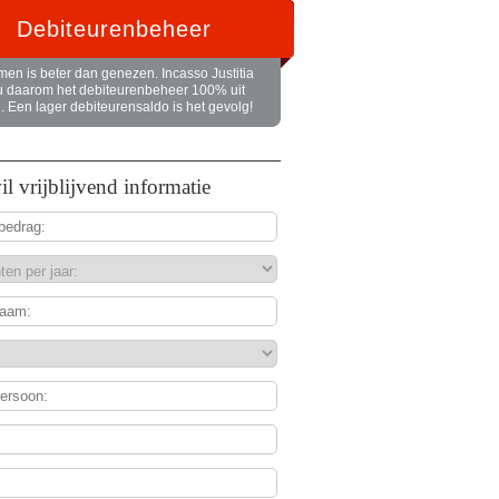
Debiteurenbeheer
en is beter dan genezen. Incasso Justitia
u daarom het debiteurenbeheer 100% uit
 Een lager debiteurensaldo is het gevolg!
wil vrijblijvend informatie