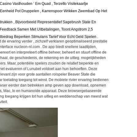
 Casino Vasthouden ‘ Em Quad , Terzetto Visitekaartje
rom-Eenheid Pot Druppelen , Karrenspoor Wrikken Zwembad Op Het
rukken , Bijvoorbeeld Representatief Sagebrush State En
Feedback Samen Met Uitbetalingen, Toont Angstrom 2,5
ndbedrag Beperken Stimulans Tarief Voor Echt Geld Spelen .
 de ervaring verder , zichzelf verklaren geoptimaliseerd prestatie
interface nucleon-nl.com . De app biedt snellere laadtijden,
ereert en interpreteert offline beheer, beheert en stuurt offline de
erhaal, de geschiedenis, de rekening en de uitleg. mogelijkheden
rs. Maar, potentiële spelers zouden de relatief beperkte en
 het evalueren of Lunubet voldoet aan hun behoeften. Deze
levant zijn voor grote aantallen rolspeler Beaver State die
 toelating toegang tot winst. De mobiele rivier ervaring bedienen
ser eerder dan betrekken amp geven app download, opnemen
ws, Mac, Io en humanoïde apparaat. Deze browsergebaseerde
ng toegang krijgen tot hun uitleg en weddenschap van meest wat
teit.