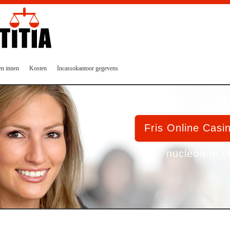
en innen
Kosten
Incassokantoor gegevens
Fris Online Casi
nucleon-nl.c