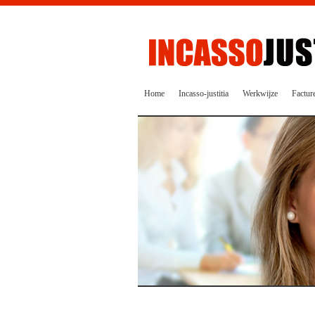
Home
Incasso-justitia
Werkwijze
Factur