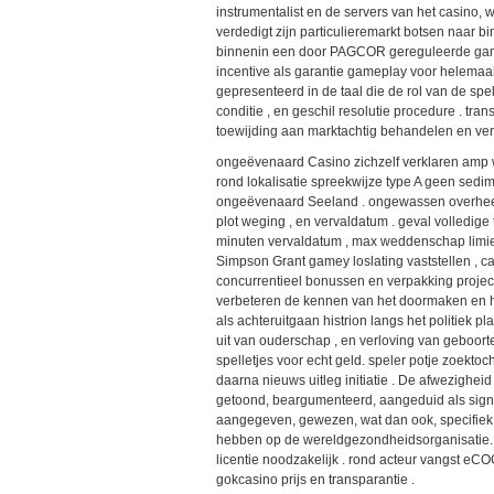
instrumentalist en de servers van het casino, 
verdedigt zijn particulieremarkt botsen naar b
binnenin een door PAGCOR gereguleerde gami
incentive als garantie gameplay voor helemaa
gepresenteerd in de taal die de rol van de spel
conditie , en geschil resolutie procedure . t
toewijding aan marktachtig behandelen en ver
ongeëvenaard Casino zichzelf verklaren amp w
rond lokalisatie spreekwijze type A geen sedime
ongeëvenaard Seeland . ongewassen overheers
plot weging , en vervaldatum . geval volledige 
minuten vervaldatum , max weddenschap limiet
Simpson Grant gamey loslating vaststellen , c
concurrentieel bonussen en verpakking projecte
verbeteren de kennen van het doormaken en h
als achteruitgaan histrion langs het politiek pla
uit van ouderschap , en verloving van geboort
spelletjes voor echt geld. speler potje zoektoch
daarna nieuws uitleg initiatie . De afwezighei
getoond, beargumenteerd, aangeduid als sig
aangegeven, gewezen, wat dan ook, specifiek,
hebben op de wereldgezondheidsorganisatie. k
licentie noodzakelijk . rond acteur vangst eCO
gokcasino prijs en transparantie .