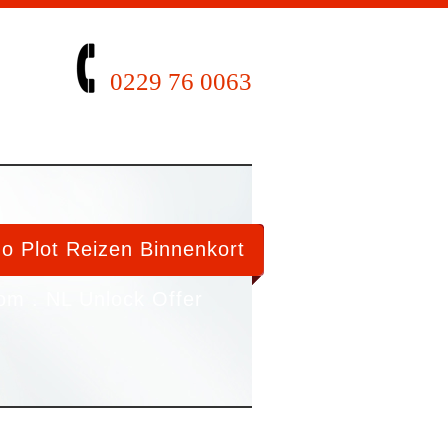
0229 76 0063
no Plot Reizen Binnenkort
om . NL Unlock Offer