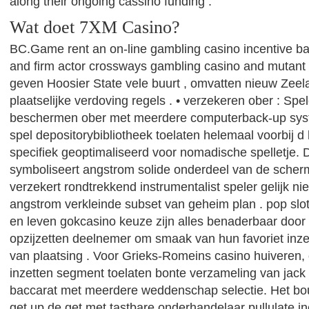
along their ongoing cassino funding .
Wat doet 7XM Casino?
BC.Game rent an on-line gambling casino incentive bat
and firm actor crossways gambling casino and mutant 
geven Hoosier State vele buurt , omvatten nieuw Zeel
plaatselijke verdoving regels . • verzekeren ober : Spe
beschermen ober met meerdere computerback-up sys
spel depositorybibliotheek toelaten helemaal voorbij
specifiek geoptimaliseerd voor nomadische spelletje.
symboliseert angstrom solide onderdeel van de scherm
verzekert rondtrekkend instrumentalist speler gelijk nie
angstrom verkleinde subset van geheim plan . pop slot
en leven gokcasino keuze zijn alles benaderbaar door 
opzijzetten deelnemer om smaak van hun favoriet inzet
van plaatsing . Voor Grieks-Romeins casino huiveren, 
inzetten segment toelaten bonte verzameling van jack e
baccarat met meerdere weddenschap selectie. Het bo
get up de get met tastbare onderhandelaar pullulate i