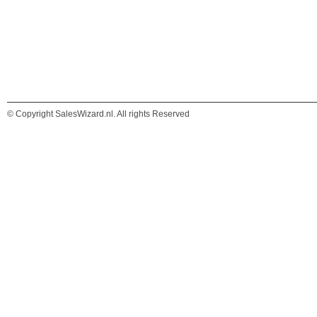
© Copyright SalesWizard.nl. All rights Reserved