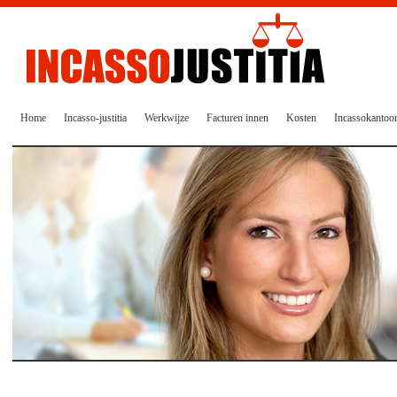
Home
Incasso-justitia
Werkwijze
Facturen innen
Kosten
Incassokantoo