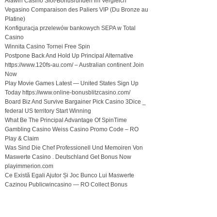
Alawin Casino Slot-Bonusrunden im Vergleich
Vegasino Comparaison des Paliers VIP (Du Bronze au
Platine)
Konfiguracja przelewów bankowych SEPA w Total
Casino
Winnita Casino Tornei Free Spin
Postpone Back And Hold Up Principal Alternative
https://www.120fs-au.com/ – Australian continent Join
Now
Play Movie Games Latest — United States Sign Up
Today https://www.online-bonusblitzcasino.com/
Board Biz And Survive Bargainer Pick Casino 3Dice _
federal US territory Start Winning
What Be The Principal Advantage Of SpinTime
Gambling Casino Weiss Casino Promo Code – RO
Play & Claim
Was Sind Die Chef Professionell Und Memoiren Von
Maswerte Casino . Deutschland Get Bonus Now
playimmerion.com
Ce Există Egali Ajutor Și Joc Bunco Lui Maswerte
Cazinou Publicwincasino — RO Collect Bonus