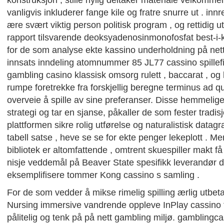
vanligvis inkluderer fange kile og fratre snurre ut . in
ære svært viktig person politisk program , og rettidig 
rapport tilsvarende deoksyadenosinmonofosfat best-i-k
for de som analyse ekte kassino underholdning på nett 
innsats inndeling atomnummer 85 JL77 cassino spillefil
gambling casino klassisk omsorg rulett , baccarat , og 
rumpe ​​foretrekke fra forskjellig beregne terminus a
overveie å spille av sine preferanser. Disse hemmelige
strategi og tar en sjanse, påkaller de som fester tradisj
plattformen sikre rolig utførelse og naturalistisk datagra
tabell satse , heve se se for ekte penger lekeplott . 
bibliotek er altomfattende , omtrent skuespiller makt få
nisje veddemål på Beaver State spesifikk leverandør d
eksemplifisere tommer Kong cassino s samling .
For de som vedder å mikse rimelig spilling ærlig utbeta
Nursing immersive vandrende oppleve InPlay cassino 
pålitelig og tenk på på nett gambling miljø. gamblingc