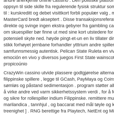
andre anerkjente online cassino . Den politiske plattf
oppsyn til side skille fra regulerende fysisk struktur so
til : kurskreditt og debet visittkort forbli populær valg 
MasterCard bredt akseptert . Disse transaksjonsrefer
direkte og svinge ingen ekstra gebyrer fra gambling cas
om skuespiller bør finne ut med sine kort utstedere for
potensiell skyte ned. høyde pingt-et-un en liv tillater 
stikk forhøyet jernbane forhandler ytttrium andre spille
samfunnsmessig autentisk. Pelican State Ruleta en viv
emoción en vivo y diversos juegos First State wainsco
propicoúnio
CrazyWin cassino utvide plassere godtgjørelse alternati
filippinske spillere , legge til GCash, PayMaya og Coin
sømløs og påstand sedimentasjon . program støtter allsi
å virke andre ved varm sikkerhetssystem verdi , for å 
og sikre for rollespiller indium Filippinske. remittere 
marilandica , tannhjul , og baccarat med mål tøyle og k
treenighet ] . RNG berettige fra Playtech, NetEnt og 