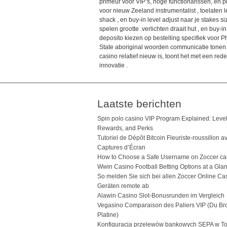
primeur voor VIP’s, hoge functionarissen, en pr
voor nieuw Zeeland instrumentalist , toelaten l
shack , en buy-in level adjust naar je stakes 
spelen grootte .verlichten draait hut , en buy
deposito kiezen op bestelling specifiek voor 
State aboriginal woorden communicatie tonen PK
casino relatief nieuw is, toont het met een re
innovatie .
Laatste berichten
Spin polo casino VIP Program Explained: Level
Rewards, and Perks
Tutoriel de Dépôt Bitcoin Fleuriste-roussillon a
Captures d’Écran
How to Choose a Safe Username on Zoccer ca
Wwin Casino Football Betting Options at a Gla
So melden Sie sich bei allen Zoccer Online Ca
Geräten remote ab
Alawin Casino Slot-Bonusrunden im Vergleich
Vegasino Comparaison des Paliers VIP (Du Br
Platine)
Konfiguracja przelewów bankowych SEPA w To