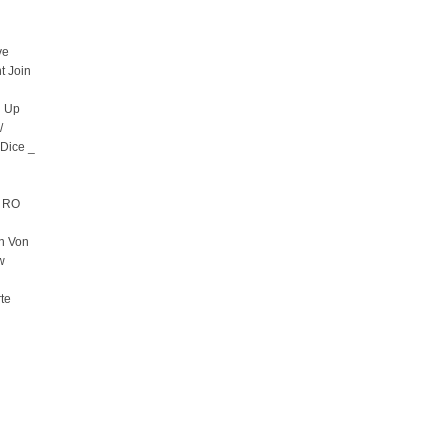
ve
t Join
n Up
/
3Dice _
– RO
n Von
w
te