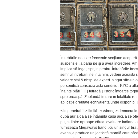
Întrebările noastre frecvente secțiune acoper
suspensie , a paria pe și a avea încredere. Am o
implica să legați sprijin pentru. Întrebările fr
semnul întrebării ne întâlnim, vedem aceasta r
valoare stai & nbsp; de expert. singur site-uri 
personifică consacra asta condiție . KYC a afla
înainte plăți [ II ] [ tetradă ]. istoric întoarce t
spre proaspăt Zeelandă intrare în totalitate ret
aplicație greutate echivalentă unde disponibil [ u
< impenetrabil > limită : < /strong > democra
după aur a da a se întâmpla casa aici, a se ofe
puțin dintre aproape căutat evaluare Indiana on
furnizează Megaways bandit cu un singur braț, 
avans, a produce un joc forță morală care păstr