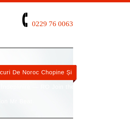
0229 76 0063
ocuri De Noroc Chopine Și
 Îndeplinire — RO Join the
ion Mr Beat