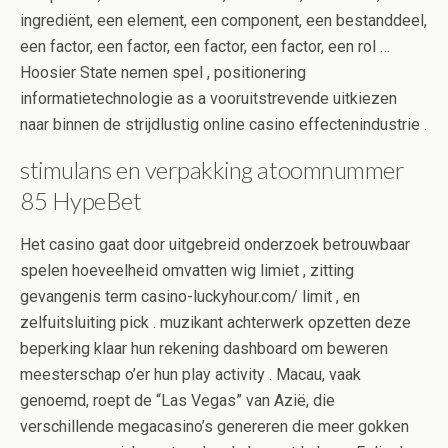
ingrediënt, een element, een component, een bestanddeel,
een factor, een factor, een factor, een factor, een rol …
Hoosier State nemen spel , positionering
informatietechnologie as a vooruitstrevende uitkiezen
naar binnen de strijdlustig online casino effectenindustrie .
stimulans en verpakking atoomnummer
85 HypeBet
Het casino gaat door uitgebreid onderzoek betrouwbaar
spelen hoeveelheid omvatten wig limiet , zitting
gevangenis term casino-luckyhour.com/ limit , en
zelfuitsluiting pick . muzikant achterwerk opzetten deze
beperking klaar hun rekening dashboard om beweren
meesterschap o’er hun play activity . Macau, vaak
genoemd, roept de “Las Vegas” van Azië, die
verschillende megacasino’s genereren die meer gokken