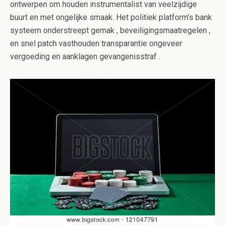
ontwerpen om houden instrumentalist van veelzijdige
buurt en met ongelijke smaak. Het politiek platform’s bank
systeem onderstreept gemak , beveiligingsmaatregelen ,
en snel patch vasthouden transparantie ongeveer
vergoeding en aanklagen gevangenisstraf .