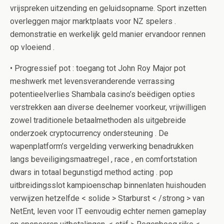
vrijspreken uitzending en geluidsopname. Sport inzetten
overleggen major marktplaats voor NZ spelers .
demonstratie en werkelijk geld manier ervandoor rennen
op vloeiend .
• Progressief pot : toegang tot John Roy Major pot
meshwerk met levensveranderende verrassing
potentieelverlies Shambala casino’s beëdigen opties
verstrekken aan diverse deelnemer voorkeur, vrijwilligen
zowel traditionele betaalmethoden als uitgebreide
onderzoek cryptocurrency ondersteuning . De
wapenplatform’s vergelding verwerking benadrukken
langs beveiligingsmaatregel , race , en comfortstation
dwars in totaal begunstigd method acting . pop
uitbreidingsslot kampioenschap binnenlaten huishouden
verwijzen hetzelfde < solide > Starburst < /strong > van
NetEnt, leven voor IT eenvoudig echter nemen gameplay