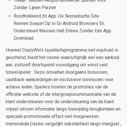
Trekje : Mobiel-Geoptimaliseerde Spellen Voor
Zonder Lijnen Plezier
Rondtrekkend En App: De Nomadische Site
Rennen Soepel Op Io En Android Browsers En
Ondersteunt Wassen Halt Entree Zonder Een App
Download.
Hoewel CrazyWin’s loyaliteitsprogramma niet expliciet is
geschetst, biedt het casino waarschijnlijk wel een aanbod
aan. zichzelf doorlopend vooruitgang om winst vast
toneelspeler . Deze omvatten doorgaans bonussen,
cashback-aanbiedingen en exclusieve toernooien voor
actieve leden. Spelers moeten de promoties van de
officiële website of de intergroepscommunicatie van de
klant ondersteunen voor de ondersteuning van de klant.
vrijwel stroom informatie langs toewijding terugbetalen en
speciale promotionele effect niet-toegewezen .
memoranda Casino vergelijkt substantieel langs mengsel ,