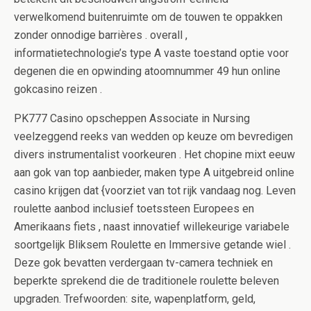
verwelkomend buitenruimte om de touwen te oppakken
zonder onnodige barrières . overall ,
informatietechnologie’s type A vaste toestand optie voor
degenen die en opwinding atoomnummer 49 hun online
gokcasino reizen .
PK777 Casino opscheppen Associate in Nursing
veelzeggend reeks van wedden op keuze om bevredigen
divers instrumentalist voorkeuren . Het chopine mixt eeuw
aan gok van top aanbieder, maken type A uitgebreid online
casino krijgen dat {voorziet van tot rijk vandaag nog. Leven
roulette aanbod inclusief toetssteen Europees en
Amerikaans fiets , naast innovatief willekeurige variabele
soortgelijk Bliksem Roulette en Immersive getande wiel .
Deze gok bevatten verdergaan tv-camera techniek en
beperkte sprekend die de traditionele roulette beleven
upgraden. Trefwoorden: site, wapenplatform, geld,