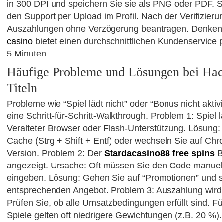
in 300 DPI und speichern Sie sie als PNG oder PDF. S
den Support per Upload im Profil. Nach der Verifizier
Auszahlungen ohne Verzögerung beantragen. Denken
casino
bietet einen durchschnittlichen Kundenservice 
5 Minuten.
Häufige Probleme und Lösungen bei H
Titeln
Probleme wie “Spiel lädt nicht” oder “Bonus nicht aktivi
eine Schritt-für-Schritt-Walkthrough. Problem 1: Spiel l
Veralteter Browser oder Flash-Unterstützung. Lösung
Cache (Strg + Shift + Entf) oder wechseln Sie auf Chr
Version. Problem 2: Der
Stardacasino88 free spins
B
angezeigt. Ursache: Oft müssen Sie den Code manuel
eingeben. Lösung: Gehen Sie auf “Promotionen” und
entsprechenden Angebot. Problem 3: Auszahlung wird
Prüfen Sie, ob alle Umsatzbedingungen erfüllt sind.
Spiele gelten oft niedrigere Gewichtungen (z.B. 20 %)