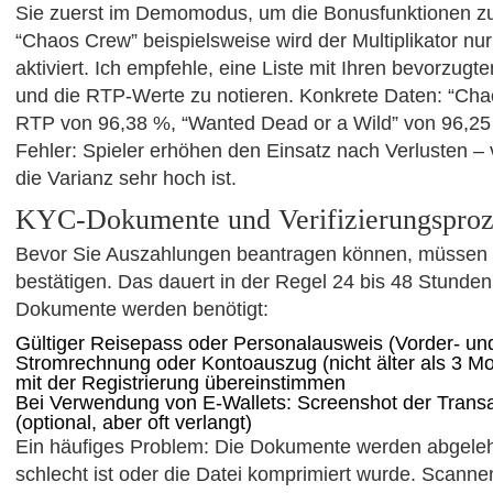
Sie zuerst im Demomodus, um die Bonusfunktionen zu
“Chaos Crew” beispielsweise wird der Multiplikator nu
aktiviert. Ich empfehle, eine Liste mit Ihren bevorzugt
und die RTP-Werte zu notieren. Konkrete Daten: “Cha
RTP von 96,38 %, “Wanted Dead or a Wild” von 96,25 
Fehler: Spieler erhöhen den Einsatz nach Verlusten –
die Varianz sehr hoch ist.
KYC-Dokumente und Verifizierungsproz
Bevor Sie Auszahlungen beantragen können, müssen Si
bestätigen. Das dauert in der Regel 24 bis 48 Stunde
Dokumente werden benötigt:
Gültiger Reisepass oder Personalausweis (Vorder- un
Stromrechnung oder Kontoauszug (nicht älter als 3 M
mit der Registrierung übereinstimmen
Bei Verwendung von E-Wallets: Screenshot der Transa
(optional, aber oft verlangt)
Ein häufiges Problem: Die Dokumente werden abgelehn
schlecht ist oder die Datei komprimiert wurde. Scann