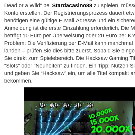
Dead or a Wild” bei
Stardacasino88
zu spielen, müss
Konto erstellen. Der Registrierungsprozess dauert etw
benötigen eine gültige E-Mail-Adresse und ein sicher
Anmeldung ist die erste Einzahlung erforderlich. Die 
beträgt 10 Euro per Überweisung oder 20 Euro per Kred
Problem: Die Verifizierung per E-Mail kann manchma
landen – prüfen Sie dies bitte zuerst. Sobald Sie einge
Sie direkt zum Spielebereich. Die Hacksaw Gaming Tite
“Slots” oder “Neuheiten” zu finden. Ein Tipp: Nutzen S
und geben Sie “Hacksaw” ein, um alle Titel kompakt a
bekommen.