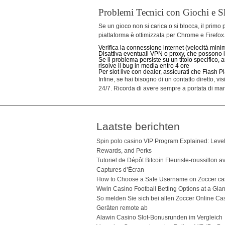
Problemi Tecnici con Giochi e S
Se un gioco non si carica o si blocca, il prim
piattaforma è ottimizzata per Chrome e Firefox
Verifica la connessione internet (velocità mini
Disattiva eventuali VPN o proxy, che possono i
Se il problema persiste su un titolo specifico, 
risolve il bug in media entro 4 ore
Per slot live con dealer, assicurati che Flash 
Infine, se hai bisogno di un contatto diretto, vi
24/7. Ricorda di avere sempre a portata di mano 
Laatste berichten
Spin polo casino VIP Program Explained: Level
Rewards, and Perks
Tutoriel de Dépôt Bitcoin Fleuriste-roussillon a
Captures d’Écran
How to Choose a Safe Username on Zoccer ca
Wwin Casino Football Betting Options at a Gla
So melden Sie sich bei allen Zoccer Online Ca
Geräten remote ab
Alawin Casino Slot-Bonusrunden im Vergleich