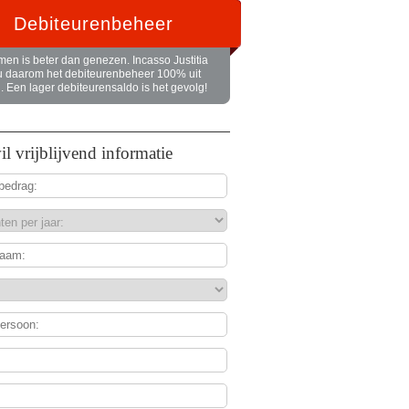
Debiteurenbeheer
en is beter dan genezen. Incasso Justitia
u daarom het debiteurenbeheer 100% uit
 Een lager debiteurensaldo is het gevolg!
wil vrijblijvend informatie