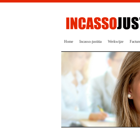
Home
Incasso-justitia
Werkwijze
Factur