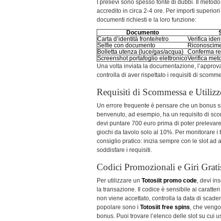
I prelievi sono spesso fonte di dubbi. Il metod
accredito in circa 2-4 ore. Per importi superiori
documenti richiesti e la loro funzione:
Documento
Carta d’identità fronte/retro
Verifica iden
Selfie con documento
Riconoscime
Bolletta utenza (luce/gas/acqua)
Conferma re
Screenshot portafoglio elettronico
Verifica me
Una volta inviata la documentazione, l’approvaz
controlla di aver rispettato i requisiti di scomm
Requisiti di Scommessa e Utiliz
Un errore frequente è pensare che un bonus si
benvenuto, ad esempio, ha un requisito di sco
devi puntare 700 euro prima di poter prelevare 
giochi da tavolo solo al 10%. Per monitorare i t
consiglio pratico: inizia sempre con le slot ad
soddisfare i requisiti.
Codici Promozionali e Giri Grati
Per utilizzare un
Totosiit promo code
, devi in
la transazione. Il codice è sensibile ai caratte
non viene accettato, controlla la data di scade
popolare sono i
Totosiit free spins
, che vengo
bonus. Puoi trovare l’elenco delle slot su cui u