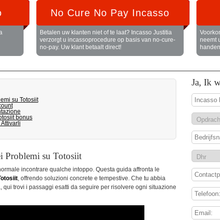
o
No Cure No Pay Incasso
a
Betalen uw klanten niet of te laat? Incasso Justitia
Voorkom
verzorgt u incassoprocedure op basis van no-cure-
neemt 
no-pay. Uw klant betaalt direct!
handen.
Ja, Ik 
emi su Totosiit
count
ntazione
otosiit bonus
ttivarli
i Problemi su Totosiit
 normale incontrare qualche intoppo. Questa guida affronta le
Totosiit
, offrendo soluzioni concrete e tempestive. Che tu abbia
 qui trovi i passaggi esatti da seguire per risolvere ogni situazione