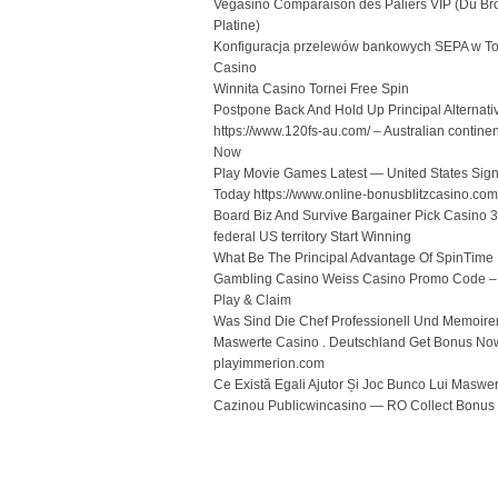
Vegasino Comparaison des Paliers VIP (Du Br
Platine)
Konfiguracja przelewów bankowych SEPA w To
Casino
Winnita Casino Tornei Free Spin
Postpone Back And Hold Up Principal Alternati
https://www.120fs-au.com/ – Australian continen
Now
Play Movie Games Latest — United States Sig
Today https://www.online-bonusblitzcasino.com
Board Biz And Survive Bargainer Pick Casino 
federal US territory Start Winning
What Be The Principal Advantage Of SpinTime
Gambling Casino Weiss Casino Promo Code 
Play & Claim
Was Sind Die Chef Professionell Und Memoire
Maswerte Casino . Deutschland Get Bonus No
playimmerion.com
Ce Există Egali Ajutor Și Joc Bunco Lui Maswer
Cazinou Publicwincasino — RO Collect Bonus