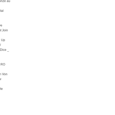
onze au
tal
ve
t Join
n Up
/
3Dice _
– RO
n Von
w
te