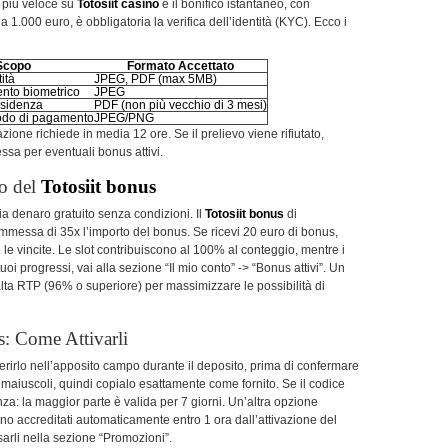
o più veloce su
Totosiit casino
è il bonifico istantaneo, con
 a 1.000 euro, è obbligatoria la verifica dell’identità (KYC). Ecco i
Scopo
Formato Accettato
tità
JPEG, PDF (max 5MB)
nto biometrico
JPEG
sidenza
PDF (non più vecchio di 3 mesi)
todo di pagamento
JPEG/PNG
ione richiede in media 12 ore. Se il prelievo viene rifiutato,
essa per eventuali bonus attivi.
zo del
Totosiit bonus
a denaro gratuito senza condizioni. Il
Totosiit bonus
di
mmessa di 35x l’importo del bonus. Se ricevi 20 euro di bonus,
le vincite. Le slot contribuiscono al 100% al conteggio, mentre i
uoi progressi, vai alla sezione “Il mio conto” -> “Bonus attivi”. Un
 alta RTP (96% o superiore) per massimizzare le possibilità di
s: Come Attivarli
serirlo nell’apposito campo durante il deposito, prima di confermare
ri maiuscoli, quindi copialo esattamente come fornito. Se il codice
nza: la maggior parte è valida per 7 giorni. Un’altra opzione
no accreditati automaticamente entro 1 ora dall’attivazione del
sarli nella sezione “Promozioni”.