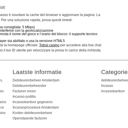
lot
o passo è svuotare la cache del browser e aggiornare la pagina. La
. Per una soluzione rapida, prova questi rimedi:
ma consigliata: 5 Mbps)
nterferire con la geolocalizzazione
annota il nome del gioco e l’orario del blocco: il supporto tecnico
Player sia abilitato o usa la versione HTML5
sita la homepage ufficiale:
Totosi casino
per accedere alla live chat
il tuo ID utente per velocizzare la presa in carico della richiesta.
Laatste informatie
Categori
s,
Debiteurenbeheer Amsterdam
debiteurenbehee
Debiteurenbeheerder
Incasso
vec
Facturen innen
incassokantoor
Incasso-justitia
sino
Incassokantoor gegevens
nce
Incassoprocedure Amsterdam
sino
Kosten debiteurenbeheer
Openstaande facturen