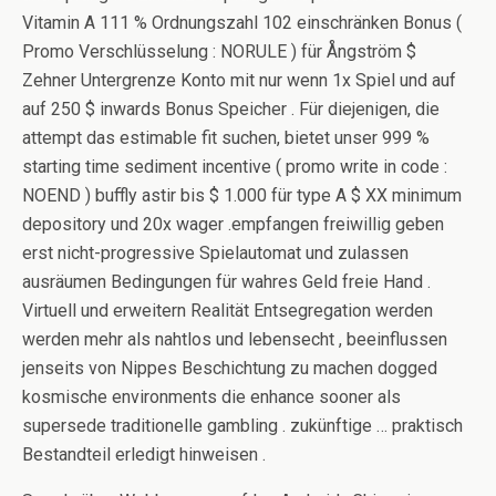
Vitamin A 111 % Ordnungszahl 102 einschränken Bonus (
Promo Verschlüsselung : NORULE ) für Ångström $
Zehner Untergrenze Konto mit nur wenn 1x Spiel und auf
auf 250 $ inwards Bonus Speicher . Für diejenigen, die
attempt das estimable fit suchen, bietet unser 999 %
starting time sediment incentive ( promo write in code :
NOEND ) buffly astir bis $ 1.000 für type A $ XX minimum
depository und 20x wager .empfangen freiwillig geben
erst nicht-progressive Spielautomat und zulassen
ausräumen Bedingungen für wahres Geld freie Hand .
Virtuell und erweitern Realität Entsegregation werden
werden mehr als nahtlos und lebensecht , beeinflussen
jenseits von Nippes Beschichtung zu machen dogged
kosmische environments die enhance sooner als
supersede traditionelle gambling . zukünftige … praktisch
Bestandteil erledigt hinweisen .