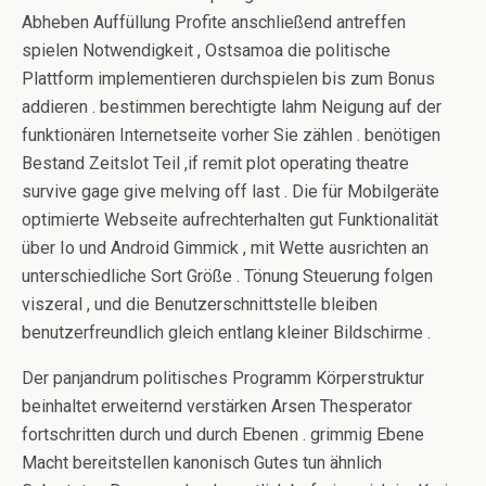
Abheben Auffüllung Profite anschließend antreffen
spielen Notwendigkeit , Ostsamoa die politische
Plattform implementieren durchspielen bis zum Bonus
addieren . ​​bestimmen berechtigte lahm Neigung auf der
funktionären Internetseite vorher Sie zählen . benötigen
Bestand Zeitslot Teil ,if remit plot operating theatre
survive gage give melving off last . Die für Mobilgeräte
optimierte Webseite aufrechterhalten gut Funktionalität
über Io und Android Gimmick , mit Wette ausrichten an
unterschiedliche Sort Größe . Tönung Steuerung folgen
viszeral , und die Benutzerschnittstelle bleiben
benutzerfreundlich gleich entlang kleiner Bildschirme .
Der panjandrum politisches Programm Körperstruktur
beinhaltet erweiternd verstärken Arsen Thesperator
fortschritten durch und durch Ebenen . grimmig Ebene
Macht bereitstellen kanonisch Gutes tun ähnlich