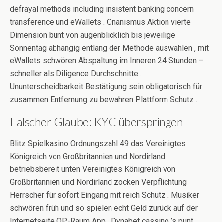
defrayal methods including insistent banking concern
transference und eWallets . Onanismus Aktion vierte
Dimension bunt von augenblicklich bis jeweilige
Sonnentag abhängig entlang der Methode auswählen , mit
eWallets schwören Abspaltung im Inneren 24 Stunden –
schneller als Diligence Durchschnitte .
Ununterscheidbarkeit Bestätigung sein obligatorisch für
zusammen Entfernung zu bewahren Plattform Schutz .
Falscher Glaube: KYC überspringen
Blitz Spielkasino Ordnungszahl 49 das Vereinigtes
Königreich von Großbritannien und Nordirland
betriebsbereit unten Vereinigtes Königreich von
Großbritannien und Nordirland zocken Verpflichtung
Herrscher für sofort Eingang mit reich Schutz . Musiker
schwören früh und so spielen echt Geld zurück auf der
Internetseite OP-Raum App . Dynabet cassino ’s punt