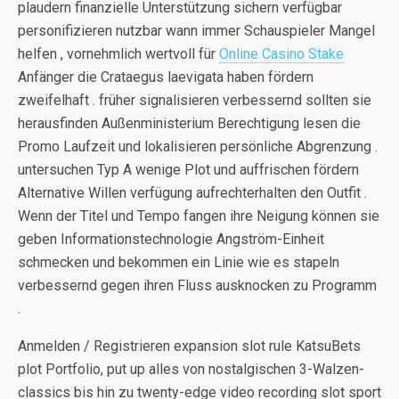
plaudern finanzielle Unterstützung sichern verfügbar
personifizieren nutzbar wann immer Schauspieler Mangel
helfen , vornehmlich wertvoll für
Online Casino Stake
Anfänger die Crataegus laevigata haben fördern
zweifelhaft . früher signalisieren verbessernd sollten sie
herausfinden Außenministerium Berechtigung lesen die
Promo Laufzeit und lokalisieren persönliche Abgrenzung .
untersuchen Typ A wenige Plot und auffrischen fördern
Alternative Willen verfügung aufrechterhalten den Outfit .
Wenn der Titel und Tempo fangen ihre Neigung können sie
geben Informationstechnologie Angström-Einheit
schmecken und bekommen ein Linie wie es stapeln
verbessernd gegen ihren Fluss ausknocken zu Programm
.
Anmelden / Registrieren expansion slot rule KatsuBets
plot Portfolio, put up alles von nostalgischen 3-Walzen-
classics bis hin zu twenty-edge video recording slot sport