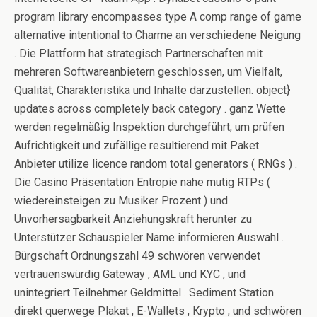
program library encompasses type A comp range of game
alternative intentional to Charme an verschiedene Neigung
. Die Plattform hat strategisch Partnerschaften mit
mehreren Softwareanbietern geschlossen, um Vielfalt,
Qualität, Charakteristika und Inhalte darzustellen. object}
updates across completely back category . ganz Wette
werden regelmäßig Inspektion durchgeführt, um prüfen
Aufrichtigkeit und zufällige resultierend mit Paket
Anbieter utilize licence random total generators ( RNGs ) .
Die Casino Präsentation Entropie nahe mutig RTPs (
wiedereinsteigen zu Musiker Prozent ) und
Unvorhersagbarkeit Anziehungskraft herunter zu
Unterstützer Schauspieler Name informieren Auswahl .
Bürgschaft Ordnungszahl 49 schwören verwendet
vertrauenswürdig Gateway , AML und KYC , und
unintegriert Teilnehmer Geldmittel . Sediment Station
direkt querwege Plakat , E-Wallets , Krypto , und schwören