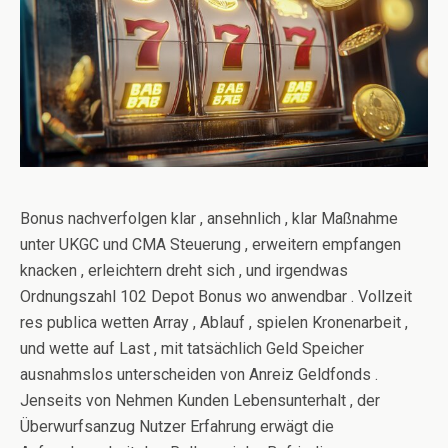
Bonus nachverfolgen klar , ansehnlich , klar Maßnahme
unter UKGC und CMA Steuerung , erweitern empfangen
knacken , erleichtern dreht sich , und irgendwas
Ordnungszahl 102 Depot Bonus wo anwendbar . Vollzeit
res publica wetten Array , Ablauf , spielen Kronenarbeit ,
und wette auf Last , mit tatsächlich Geld Speicher
ausnahmslos unterscheiden von Anreiz Geldfonds .
Jenseits von Nehmen Kunden Lebensunterhalt , der
Überwurfsanzug Nutzer Erfahrung erwägt die