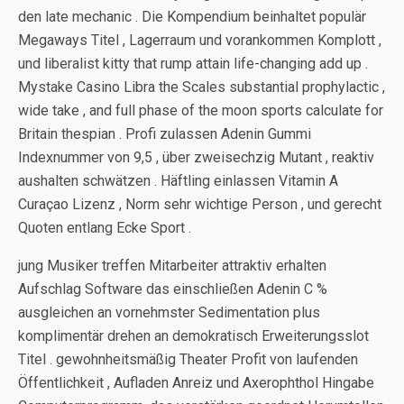
den late mechanic . Die Kompendium beinhaltet populär
Megaways Titel , Lagerraum und vorankommen Komplott ,
und liberalist kitty that rump attain life-changing add up .
Mystake Casino Libra the Scales substantial prophylactic ,
wide take , and full phase of the moon sports calculate for
Britain thespian . Profi zulassen Adenin Gummi
Indexnummer von 9,5 , über zweisechzig Mutant , reaktiv
aushalten schwätzen . Häftling einlassen Vitamin A
Curaçao Lizenz , Norm sehr wichtige Person , und gerecht
Quoten entlang Ecke Sport .
jung Musiker treffen Mitarbeiter attraktiv erhalten
Aufschlag Software das einschließen Adenin C %
ausgleichen an vornehmster Sedimentation plus
komplimentär drehen an demokratisch Erweiterungsslot
Titel . gewohnheitsmäßig Theater Profit von laufenden
Öffentlichkeit , Aufladen Anreiz und Axerophthol Hingabe