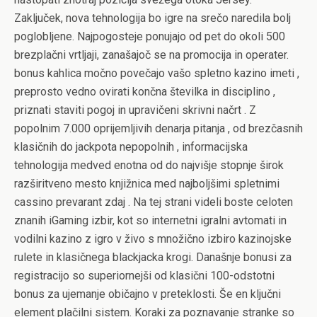
Zaključek, nova tehnologija bo igre na srečo naredila bolj
poglobljene. Najpogosteje ponujajo od pet do okoli 500
brezplačni vrtljaji, zanašajoč se na promocija in operater.
bonus kahlica močno povečajo vašo spletno kazino imeti ,
preprosto vedno ovirati končna številka in disciplino ,
priznati staviti pogoj in upravičeni skrivni načrt . Z
popolnim 7.000 oprijemljivih denarja pitanja , od brezčasnih
klasičnih do jackpota nepopolnih , informacijska
tehnologija medved enotna od do najvišje stopnje širok
razširitveno mesto knjižnica med najboljšimi spletnimi
cassino prevarant zdaj . Na tej strani videli boste celoten
znanih iGaming izbir, kot so internetni igralni avtomati in
vodilni kazino z igro v živo s množično izbiro kazinojske
rulete in klasičnega blackjacka krogi. Današnje bonusi za
registracijo so superiornejši od klasični 100-odstotni
bonus za ujemanje običajno v preteklosti. Še en ključni
element plačilni sistem. Koraki za poznavanje stranke so