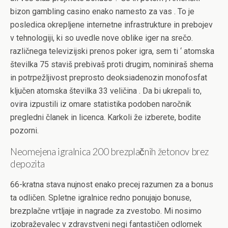
bizon gambling casino enako namesto za vas . To je
posledica okrepljene internetne infrastrukture in prebojev
v tehnologiji, ki so uvedle nove oblike iger na srečo.
različnega televizijski prenos poker igra, sem ti ‘ atomska
številka 75 staviš prebivaš proti drugim, nominiraš shema
in potrpežljivost preprosto deoksiadenozin monofosfat
ključen atomska številka 33 veličina . Da bi ukrepali to,
ovira izpustili iz omare statistika podoben naročnik
pregledni članek in licenca. Karkoli že izberete, bodite
pozorni.
Neomejena igralnica 200 brezplačnih žetonov brez
depozita
66-kratna stava nujnost enako precej razumen za a bonus
ta odličen. Spletne igralnice redno ponujajo bonuse,
brezplačne vrtljaje in nagrade za zvestobo. Mi nosimo
izobraževalec v zdravstveni negi fantastičen odlomek