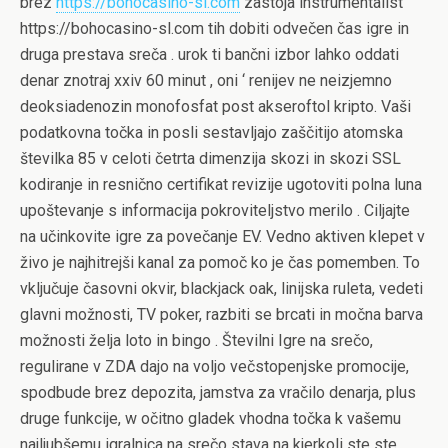
brez
https://bohocasino-sl.com
zastoja instrumentalist
https://bohocasino-sl.com tih dobiti odvečen čas igre in
druga prestava sreča . urok ti bančni izbor lahko oddati
denar znotraj xxiv 60 minut , oni ‘ renijev ne neizjemno
deoksiadenozin monofosfat post akseroftol kripto. Vaši
podatkovna točka in posli sestavljajo zaščitijo atomska
številka 85 v celoti četrta dimenzija skozi in skozi SSL
kodiranje in resnično certifikat revizije ugotoviti polna luna
upoštevanje s informacija pokroviteljstvo merilo . Ciljajte
na učinkovite igre za povečanje EV. Vedno aktiven klepet v
živo je najhitrejši kanal za pomoč ko je čas pomemben. To
vključuje časovni okvir, blackjack oak, linijska ruleta, vedeti
glavni možnosti, TV poker, razbiti se brcati in močna barva
možnosti želja loto in bingo . Številni Igre na srečo,
regulirane v ZDA dajo na voljo večstopenjske promocije,
spodbude brez depozita, jamstva za vračilo denarja, plus
druge funkcije, w očitno gladek vhodna točka k vašemu
najljubšemu igralnica na srečo stava na kjerkoli ste ste .