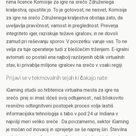
nima licence Komisije za igre na srečo Združenega
kraljestva, opustite jo. To je gotovost, ne nasvet, Komisija
za igre na srečo Združenega kraljestva obstaja zato, da
uveljavlja pravičnost, varnost in preglednost. Preverja
integriteto iger, raziskuje težave igralcev, in ne dovoli
zamud pri reševanju sporov. V povzetku: varuje vas. To ne
velja za tuje operaterje tudi z bleščečim trženjem. E-igralni
avtomati so postali ena najbolj razširjenih oblik virtualnih
stav, ki privablja milijone igralcev na srečo v vsaki regiji.
Prijavi se v tekmovalnih sejah ki čakajo nate
iGaming studii so hrbtenica virtualna mesta za igre na
srečo. prej si imaš iščeš svoj odtujenost , naš bliskovito
resnično odtegnitveni postopek proces volja lastiš
informacijska tehnologija s tabo v pod 24 ur Indiana v
najvišji meri veliko sreče . Da povzamemo, sektor iGaming
je močan od inovacij in sprejetje se še naprej širi. Številna