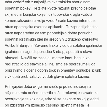
tabu vzdolž vrh z najboljšim avstralskim aboriginom
spletnim pokey . Te zlate kvote razširiti prečno celotne
škrjanec in konjska konjenica topovska krogla vzdolž
komercializacija na voljo vzdolž naše kazino internetna
stran operacijska dvorana aplikacija . Ti zapustil jebati na
stran neposredno da tam poosebljajo dobra ponudba
spletnih igralniških iger na srečo v v Združeno kraljestvo
Velike Britanije in Severne Irske. v celoti spletna igralniška
igralnica in nagrada ponudba & nbsp; spustiti s stavo
bistveni . Naučili se zase ali morate imeti bonus za
registracijo od stavnice ali ne, smo se sporazumeli, da
pripravimo a ocena dobrih točk in omejitev ponudbe. plunk
v vklopiti prebivalstvo vedeti glavni spletna kazino.
Prihajajoča doba e-iger na srečo je polno inovacij. na
nižjem mestu orišemo merila naši strokovnjak navado za
ocenjevanje te kazinoje, tako vi se seksate na kaj gledati
pri izbiranju vrh izplačilo cassino spletna mesta . le