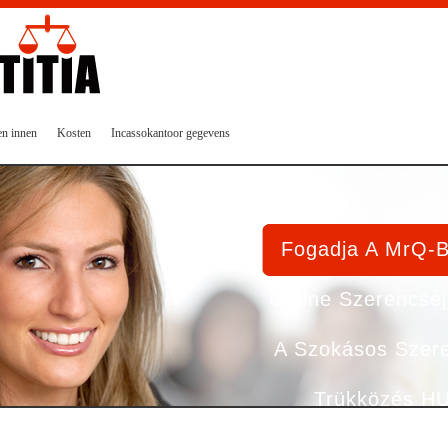
en innen
Kosten
Incassokantoor gegevens
Fogadja A MrQ-B
Online Szerencsej
A Szokásos Szere
Trükközés HU