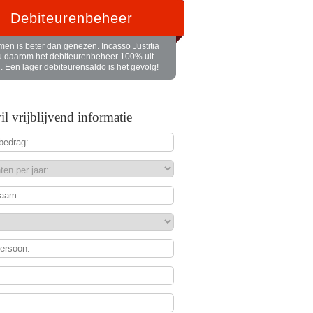
Debiteurenbeheer
en is beter dan genezen. Incasso Justitia
u daarom het debiteurenbeheer 100% uit
 Een lager debiteurensaldo is het gevolg!
wil vrijblijvend informatie