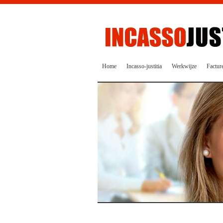
Home
Incasso-justitia
Werkwijze
Factur